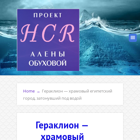
Home
→
Гераклион — храмовый египетский
город, затонувший под водой
Гераклион —
храмовый