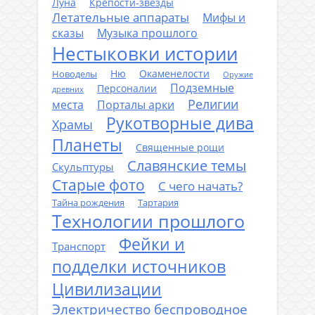
Луна
Крепости-звезды
Летательные аппараты
Мифы и
сказы
Музыка прошлого
Нестыковки истории
Ню
Окаменелости
Новоделы
Оружие
Подземные
Персоналии
древних
Религии
места
Порталы арки
Рукотворные дива
Храмы
Планеты
Священные рощи
Славянские темы
Скульптуры
Старые фото
С чего начать?
Тайна рождения
Тартария
Технологии прошлого
Фейки и
Транспорт
подделки источников
Цивилизации
Электричество беспроводное