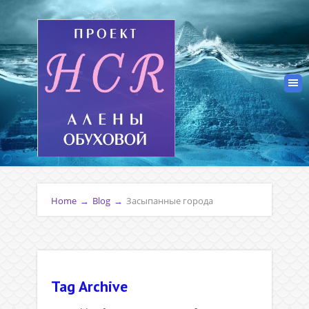
Home
→
Blog
→
Засыпанные города
Tag Archive