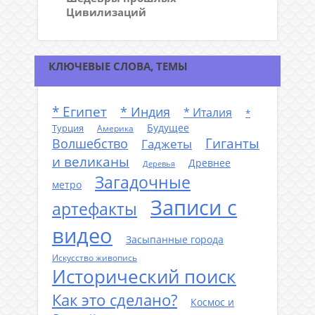
Цивилизаций
КЛЮЧЕВЫЕ СЛОВА, ТЕМЫ
* Египет
* Индия
* Италия
*
Будущее
Турция
Америка
Гиганты
Волшебство
Гаджеты
и великаны
Древнее
Деревья
Загадочные
метро
Записи с
артефакты
видео
Засыпанные города
Искусство живопись
Исторический поиск
Как это сделано?
Космос и