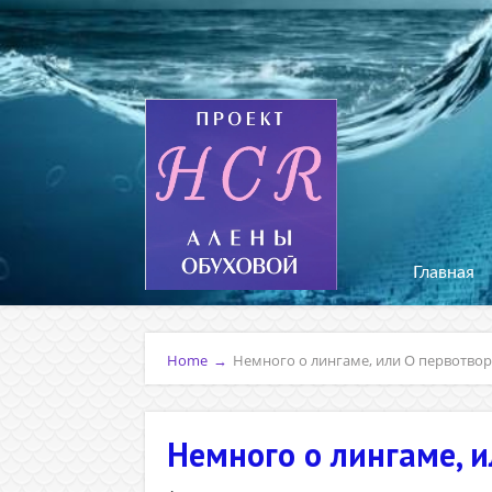
Главная
Home
→
Немного о лингаме, или О первотвор
Немного о лингаме, и