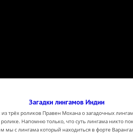
Загадки лингамов Индии
с из трёх роликов Правен Мохана о загадочных линга
олике. Напомню только, что суть лингама никто пока
ём мы с лингама который находиться в форте Варанга