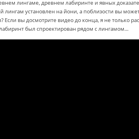
евнем лингаме, древнем лабиринте и явных доказате
ий лингам установлен на йони, а поблизости вы може
л? Если вы досмотрите видео до конца, я не только ра
 лабиринт был спроектирован рядом с лингамом…