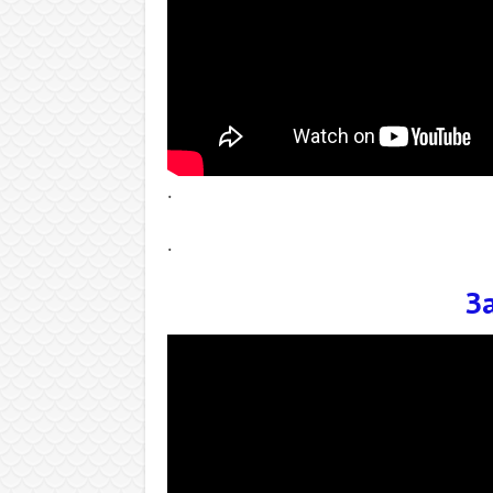
.
.
З