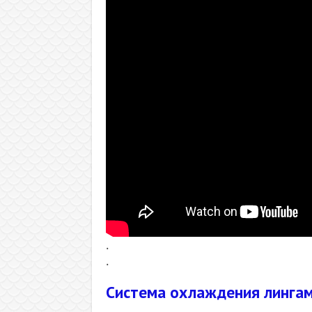
.
.
Система охлаждения линга