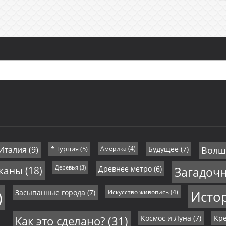
 Италия
(9)
* Турция
(5)
Америка
(4)
Будущее
(7)
Волш
иканы
(18)
Деревья
(3)
Древнее метро
(6)
Загадоч
)
Засыпанные города
(7)
Искусство живопись
(4)
Исто
Как это сделано?
(31)
Космос и Луна
(7)
Кре