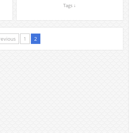
Tags ↓
revious
1
2