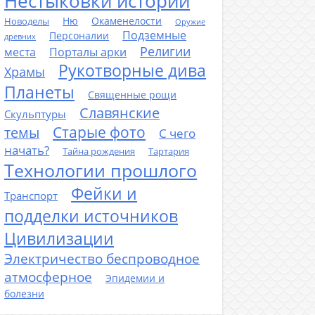
Нестыковки истории
Ню
Окаменелости
Новоделы
Оружие
Подземные
Персоналии
древних
Религии
места
Порталы арки
Рукотворные дива
Храмы
Планеты
Священные рощи
Славянские
Скульптуры
Старые фото
темы
С чего
начать?
Тайна рождения
Тартария
Технологии прошлого
Фейки и
Транспорт
подделки источников
Цивилизации
Электричество беспроводное
атмосферное
Эпидемии и
болезни