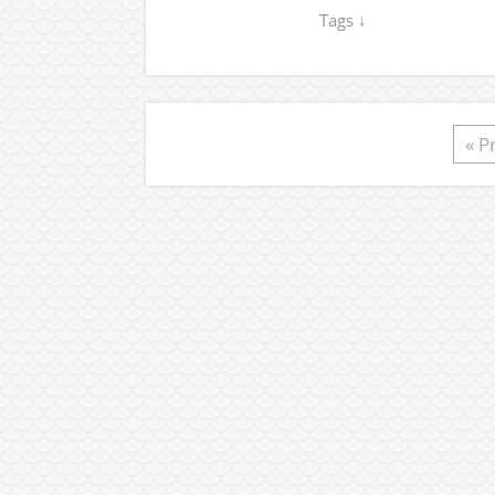
Tags ↓
« P