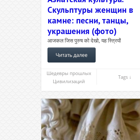
Скульптуры женщин в
камне: песни, танцы,
украшения (фото)
आजकल जिस पुरुष को देखो, यह स्त्रियों
Читать далее
Шедевры прошлых
Tags ↓
Цивилизаций