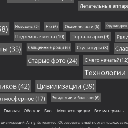
Летательные аппар
68)
Новоделы
(5)
Ню
(6)
Окаменелости
(6)
Оружие древ
Подземные места
(10)
Порталы арки
(9)
Рел
еты
(35)
Священные рощи
(6)
Скульптуры
(8)
Слав
Старые фото
(24)
С чего начать?
(12
Технологии
ников
(42)
Цивилизации
(39)
 атмосферное
(17)
Эпидемии и болезни
(6)
Главная
Обо мне
Блог
Мои экспедиции
Все материалы
и цивилизаций. All rights reserved. Образовательный портал исследоват