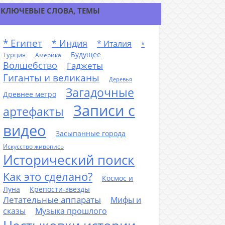
КЛЮЧЕВЫЕ СЛОВА, ТЕМЫ
* Египет
* Индия
* Италия
*
Будущее
Турция
Америка
Волшебство
Гаджеты
Гиганты и великаны
Деревья
Загадочные
Древнее метро
Записи с
артефакты
видео
Засыпанные города
Искусство живопись
Исторический поиск
Как это сделано?
Космос и
Луна
Крепости-звезды
Летательные аппараты
Мифы и
сказы
Музыка прошлого