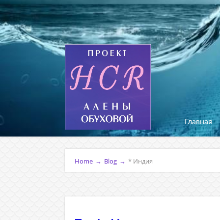
Главная
Home
→
Blog
→
* Индия