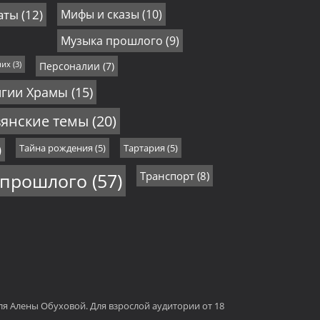
аты
(12)
Мифы и сказы
(10)
Музыка прошлого
(9)
них
(3)
Персоналии
(7)
игии Храмы
(15)
янские темы
(20)
)
Тайна рождения
(5)
Тартария
(5)
 прошлого
(57)
Транспорт
(8)
еля Алены Обуховой. Для взрослой аудитории от 18