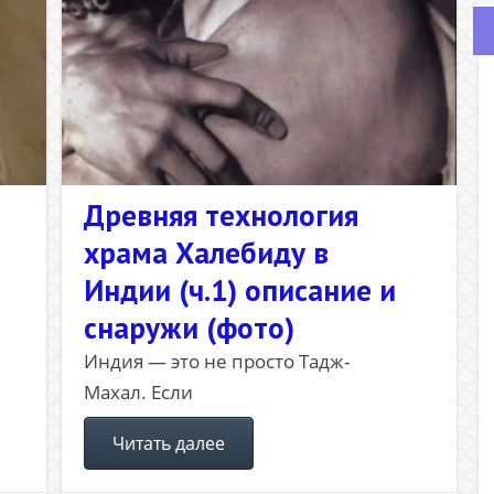
Древняя технология
храма Халебиду в
Индии (ч.1) описание и
снаружи (фото)
Индия — это не просто Тадж-
Махал. Если
Читать далее