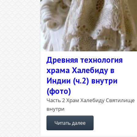
Древняя технология
храма Халебиду в
Индии (ч.2) внутри
(фото)
Часть 2 Храм Халебиду Святилище
внутри
Читать далее