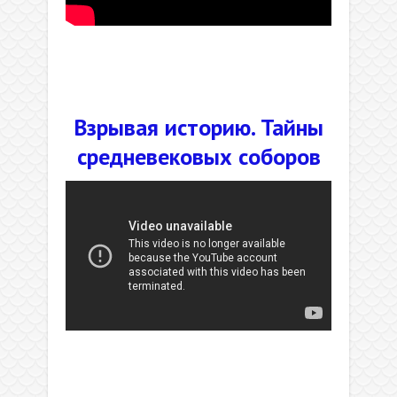
.
.
Взрывая историю. Тайны
средневековых соборов
.
.