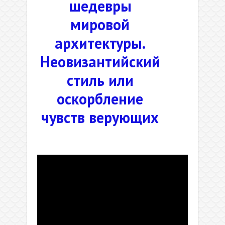
шедевры
мировой
архитектуры.
Неовизантийский
стиль или
оскорбление
чувств верующих
.