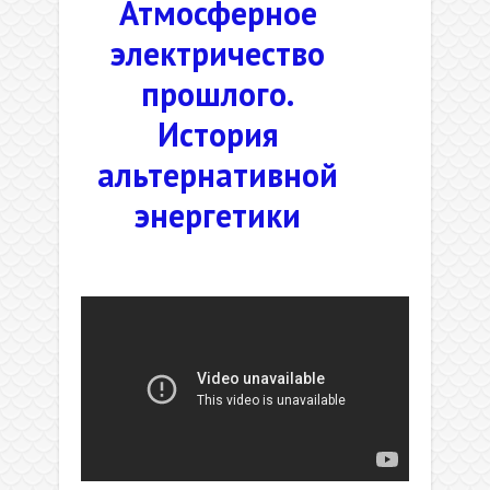
Атмосферное
электричество
прошлого.
История
альтернативной
энергетики
.