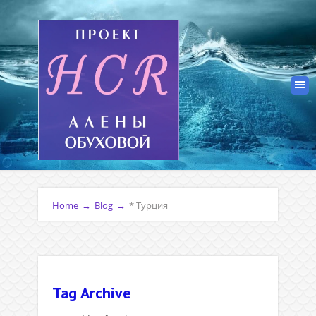
Home
→
Blog
→
* Турция
Tag Archive