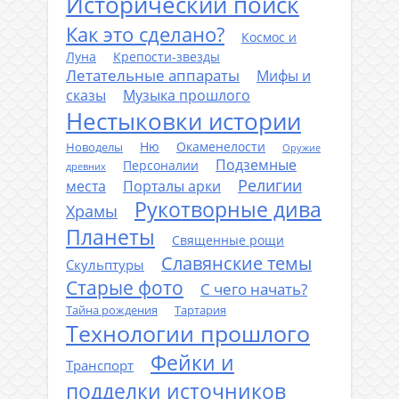
Исторический поиск
Как это сделано?
Космос и
Луна
Крепости-звезды
Летательные аппараты
Мифы и
сказы
Музыка прошлого
Нестыковки истории
Ню
Окаменелости
Новоделы
Оружие
Подземные
Персоналии
древних
Религии
места
Порталы арки
Рукотворные дива
Храмы
Планеты
Священные рощи
Славянские темы
Скульптуры
Старые фото
С чего начать?
Тайна рождения
Тартария
Технологии прошлого
Фейки и
Транспорт
подделки источников