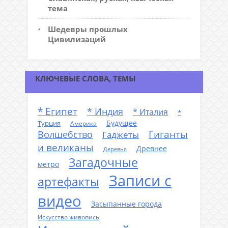
тема
Шедевры прошлых
Цивилизаций
КЛЮЧЕВЫЕ СЛОВА, ТЕМЫ
* Египет
* Индия
* Италия
*
Будущее
Турция
Америка
Гиганты
Волшебство
Гаджеты
и великаны
Древнее
Деревья
Загадочные
метро
Записи с
артефакты
видео
Засыпанные города
Искусство живопись