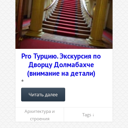
Pro Турцию. Экскурсия по
Дворцу Долмабахче
(внимание на детали)
*
Читать далее
Архитектура и
Tags ↓
строения