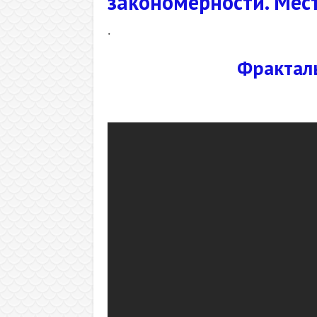
закономерности. Мес
.
Фракталь