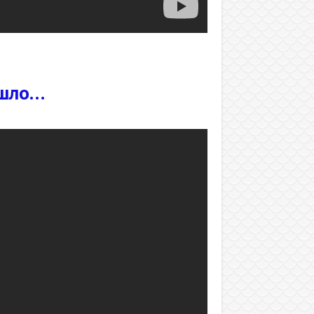
ышло…