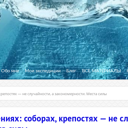
Обо мне
Мои экспедиции
Блог
ВСЕ МАТЕРИАЛЫ
крепостях — не случайности, а закономерности. Места силы
иях: соборах, крепостях — не сл