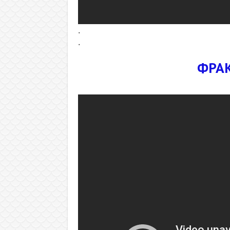
.
.
ФРАК