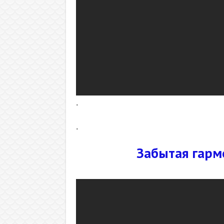
.
.
Забытая гарм