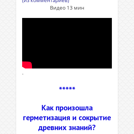
(из комментариев)
Видео 13 мин
.
*****
Как произошла
герметизация и сокрытие
древних знаний?