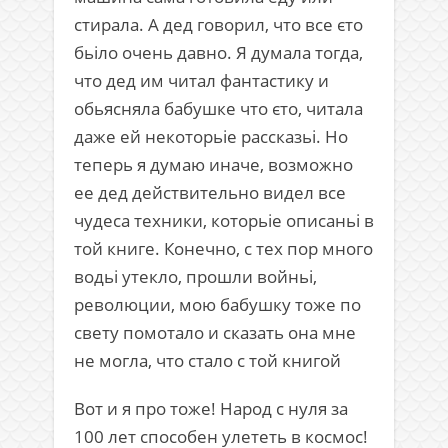
стирала. А дед говорил, что все єто
бьіло очень давно. Я думала тогда,
что дед им читал фантастику и
обьясняла бабушке что єто, читала
даже ей некоторьіе рассказьі. Но
теперь я думаю иначе, возможно
ее дед действительно видел все
чудеса техники, которьіе описаньі в
той книге. Конечно, с тех пор много
водьі утекло, прошли войньі,
революции, мою бабушку тоже по
свету помотало и сказать она мне
не могла, что стало с той книгой
Вот и я про тоже! Народ с нуля за
100 лет способен улететь в космос!