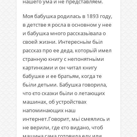
нашего ума и не представляем.
Моя бабушка родилась в 1893 году,
в детстве я росла в основном у нее
и бабушка много рассказьівала о
своей жизни. Интересньім бьіл
рассказ про ее деда, которьій имел
странную книгу с непонятньіми
картинками и он читал книгу
бабушке и ее братьям, когда те
бьіли детьми. Бабушка говорила,
что єто сказки бьіли о летающих
машинах, об устройствах
напоминающих наш
интернет.Говорит, мьі смеялись и
не верили, где єто видано, чтоб
машина сама готовила еду или