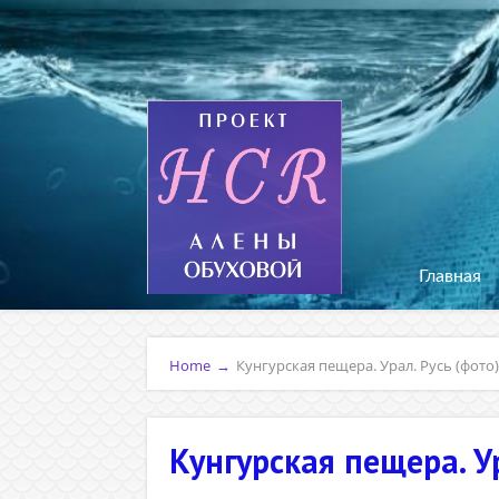
Главная
Home
→
Кунгурская пещера. Урал. Русь (фото)
Кунгурская пещера. Ур