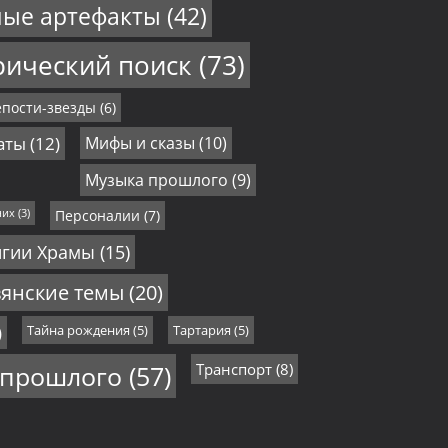
ные артефакты
(42)
рический поиск
(73)
пости-звезды
(6)
аты
(12)
Мифы и сказы
(10)
Музыка прошлого
(9)
них
(3)
Персоналии
(7)
игии Храмы
(15)
янские темы
(20)
)
Тайна рождения
(5)
Тартария
(5)
 прошлого
(57)
Транспорт
(8)