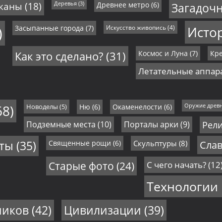
иканы
(18)
Деревья
(3)
Древнее метро
(6)
Загадоч
)
Засыпанные города
(7)
Искусство живопись
(4)
Исто
Как это сделано?
(31)
Космос и Луна
(7)
Кре
Летательные аппар
68)
Новоделы
(5)
Ню
(6)
Окаменелости
(6)
Оружие древ
Подземные места
(10)
Порталы арки
(9)
Рел
еты
(35)
Священные рощи
(6)
Скульптуры
(8)
Слав
Старые фото
(24)
С чего начать?
(12
Технологии
ников
(42)
Цивилизации
(39)