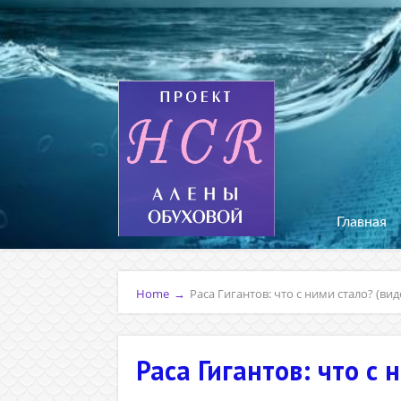
Главная
Home
→
Раса Гигантов: что с ними стало? (вид
Раса Гигантов: что с 