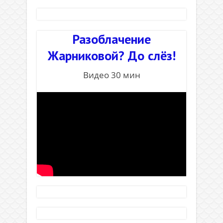
.
Разоблачение
Жарниковой? До слёз!
Видео 30 мин
.
.
.