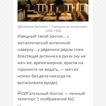
Джованни Беллини | Священная аллегория,
1490-1500
Изящный такой зонтик… с
металлической антеннкой
наверху… у дяденьки рядом тоже
блестящая антеннка в руках (ну не
меч же, время мирное, врагов на
горизонте не видать, — меч из
ножен без дела никогда не
вытаскивали вроде).