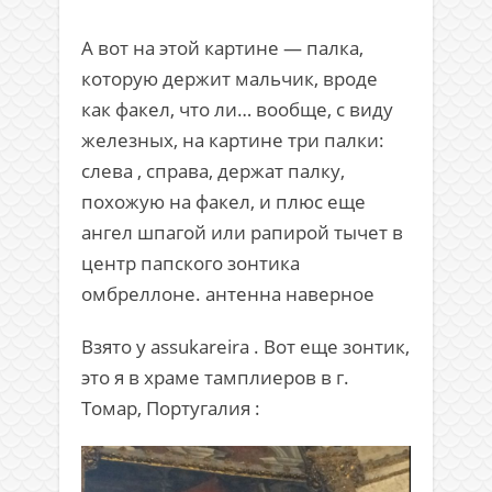
А вот на этой картине — палка,
которую держит мальчик, вроде
как факел, что ли… вообще, с виду
железных, на картине три палки:
слева , справа, держат палку,
похожую на факел, и плюс еще
ангел шпагой или рапирой тычет в
центр папского зонтика
омбреллоне. антенна наверное
Взято у assukareira . Вот еще зонтик,
это я в храме тамплиеров в г.
Томар, Португалия :