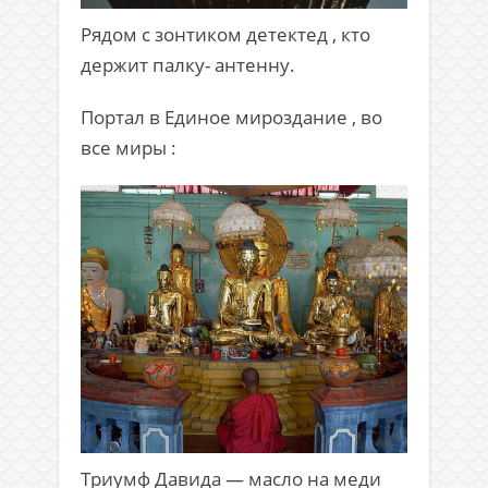
Рядом с зонтиком детектед , кто
держит палку- антенну.
Портал в Единое мироздание , во
все миры :
Триумф Давида — масло на меди