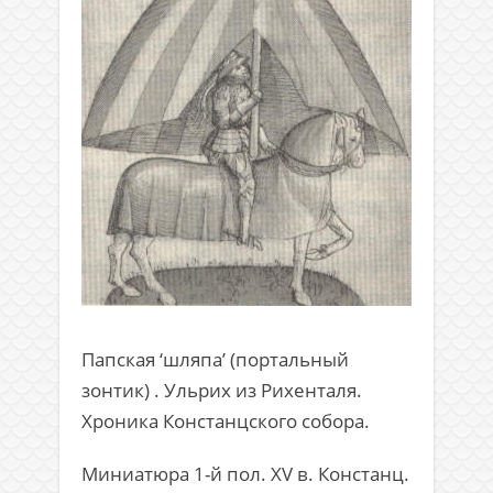
Папская ‘шляпа’ (портальный
зонтик) . Ульрих из Рихенталя.
Хроника Констанцского собора.
Миниатюра 1-й пол. XV в. Констанц.