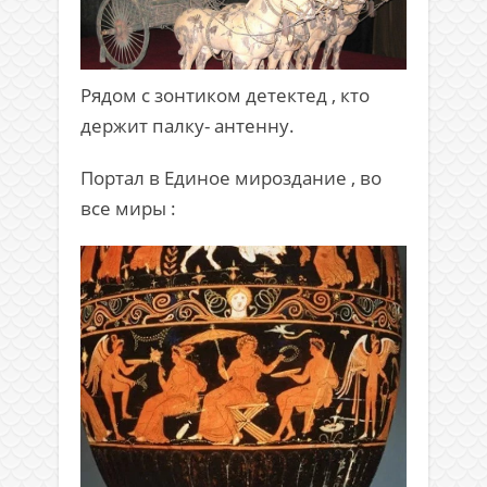
Рядом с зонтиком детектед , кто
держит палку- антенну.
Портал в Единое мироздание , во
все миры :