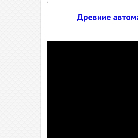
.
Древние автома