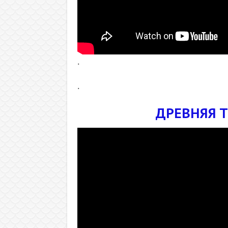
.
.
ДРЕВНЯЯ Т