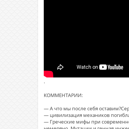
.
КОММЕНТАРИИ:
— А что мы после себя оставим?Се
— цивилизация механиков погибла.
— Греческие мифы при современно
немеряно. Мутации и генная инже