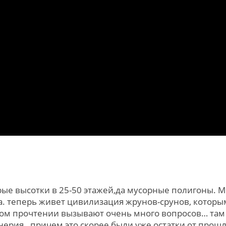
рые высотки в 25-50 этажей,да мусорные полигоны. 
 теперь живет цивилизация жрунов-срунов, которым
м прочтении вызывают очень много вопросов… там 
нерия…причем это скорее были уже остатки от прошл