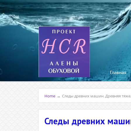
Главная
Home
→
Следы древних машин. Древняя тяжел
Следы древних машин