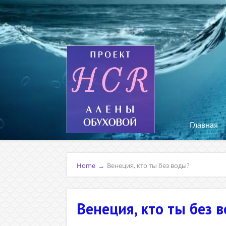
Главная
Home
→
Венеция, кто ты без воды?
Венеция, кто ты без 