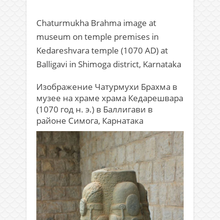
Chaturmukha Brahma image at
museum on temple premises in
Kedareshvara temple (1070 AD) at
Balligavi in Shimoga district, Karnataka
Изображение Чатурмухи Брахма в
музее на храме храма Кедарешвара
(1070 год н. э.) в Баллигави в
районе Симога, Карнатака