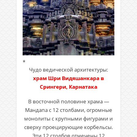
*
Чудо ведической архитектуры:
храм Шри Видяшанкара в
Срингери, Карнатака
В восточной половине храма —
Мандапа с 12 столбами, огромные
монолиты с крупными фигурами и
сверху проецирующие корбельсы.
Эти 12 столбов отмечены 12