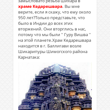
замысловато резьба Шихара в
храме Кедарешвара
. Вы мне
верите, если я скажу, что ему около
950 лет?Только представьте, что
было в Индии до всех этих
вторжений. Они вторглись в нас,
потому что мы были ′′ Гуру Вишва ′′
на этой планете.Храм Кедарешвара
находится в г. Баллигави возле
Шикарипуры Шимогского района
Карнатака: