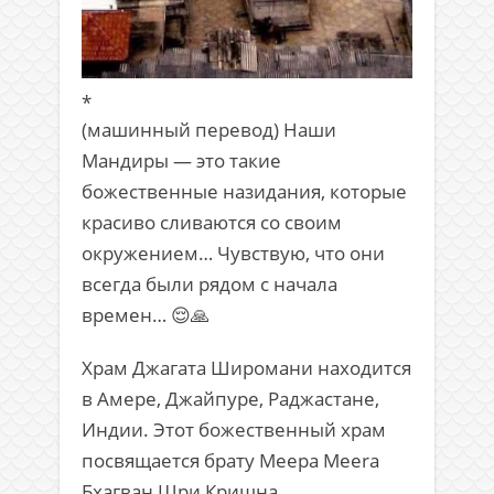
*
(машинный перевод) Наши
Мандиры — это такие
божественные назидания, которые
красиво сливаются со своим
окружением… Чувствую, что они
всегда были рядом с начала
времен…
😌
🙏
Храм Джагата Широмани находится
в Амере, Джайпуре, Раджастане,
Индии. Этот божественный храм
посвящается брату Меера Meera
Бхагван Шри Кришна.