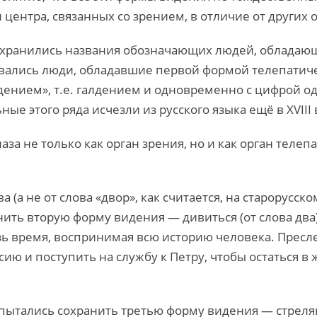
 центра, связанных со зрением, в отличие от других 
сохранились названия обозначающих людей, обладающ
вались люди, обладавшие первой формой телепатическ
ядением», т.е. галдением и одновременно с цифрой од
ные этого ряда исчезли из русского языка ещё в XVIII 
за не только как орган зрения, но и как орган телеп
(а не от слова «двор», как считается, на старорусско
нить вторую форму видения — дивиться (от слова два
озь время, воспринимая всю историю человека. Прес
ю и поступить на службу к Петру, чтобы остаться в 
 пытались сохранить третью форму видения — стрелян