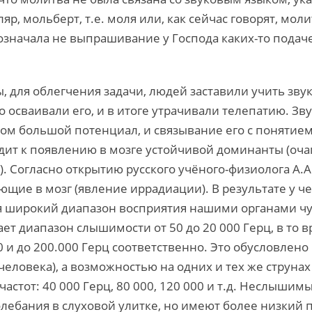
р, мольберт, т.е. моля или, как сейчас говорят, мол
 означала не выпрашивание у Господа каких-то подач
 для облегчения задачи, людей заставили учить зву
 осваивали его, и в итоге утрачивали телепатию. Звук
м большой потенциал, и связывание его с понятием 
дит к появлению в мозге устойчивой доминанты (оч
. Согласно открытию русского учёного-физиолога А.А
ющие в мозг (явление иррадиации). В результате у ч
я широкий диапазон восприятия нашими органами ч
ет диапазон слышимости от 50 до 20 000 Герц, в то 
 и до 200.000 Герц соответственно. Это обусловлен
 у человека), а возможностью на одних и тех же стру
астот: 40 000 Герц, 80 000, 120 000 и т.д. Неслыши
лебания в слуховой улитке, но имеют более низкий п