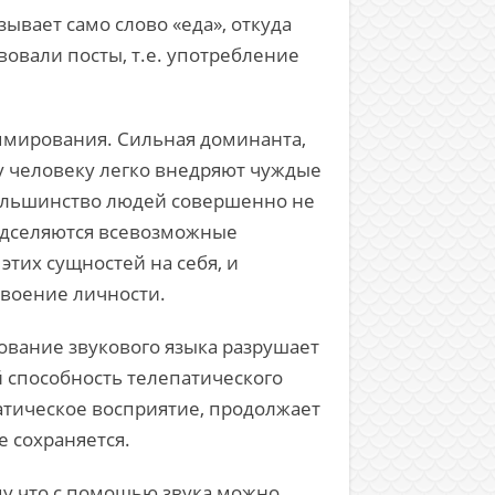
ывает само слово «еда», откуда
вовали посты, т.е. употребление
ммирования. Сильная доминанта,
у человеку легко внедряют чуждые
 большинство людей совершенно не
подселяются всевозможные
этих сущностей на себя, и
двоение личности.
ование звукового языка разрушает
 способность телепатического
патическое восприятие, продолжает
е сохраняется.
му что с помощью звука можно