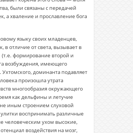
итва, были связаны с передачей
ек, а хваление и прославление бога
ковому языку своих младенцев,
, в отличие от света, вызывает в
(т.е. формирование второй и
ага возбуждения, имеющего
. Ухтомского, доминанта подавляет
еловека произошла утрата
увств многообразия окружающего
время как дельфины и летучие
о не иным строением слуховой
нах улитки воспринимать различные
мые человеческим ухом высокие,
отенциал воздействия на мозг,