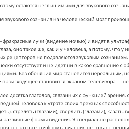
оэтому остаются неслышимыми для звукового сознан
ия звукового сознания на человеческий мозг произо
нфракрасные лучи (видение ночью) и видят в ультр
лаза, оно такое же, как и у человека, а потому, что у 
х рецепторов не подавляются звуковым сознанием. 
чески отсутствует и не идёт ни в какое сравнение с
эмоциями. Без обоняния мир становится нереальным,
ё происходящее становится экраном телевизора — н
ее десятка глаголов, связанных с функцией зрения, 
ведшей человека к утрате своих прежних способност
еть), стрелять (глазами), сверлить (глазами), казать, 
ли различные формы видения. Я специально расположи
о понятно, что все эти формы видения не тождественны