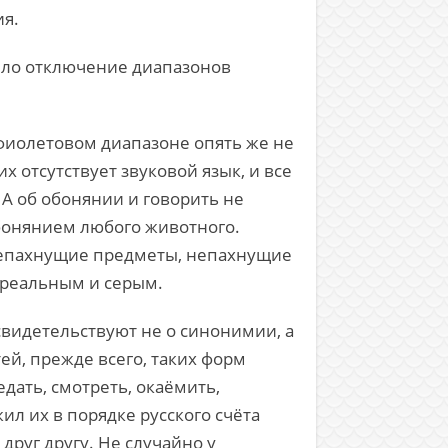
ия.
шло отключение диапазонов
афиолетовом диапазоне опять же не
них отсутствует звуковой язык, и все
А об обонянии и говорить не
 обонянием любого животного.
 непахнущие предметы, непахнущие
ереальным и серым.
свидетельствуют не о синонимии, а
ей, прежде всего, таких форм
ведать, смотреть, окаёмить,
л их в порядке русского счёта
 друг другу. Не случайно у