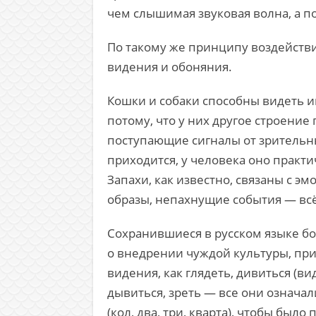
чем слышимая звуковая волна, а п
По такому же принципу воздейств
видения и обоняния.
Кошки и собаки способны видеть и
потому, что у них другое строение г
поступающие сигналы от зрительны
приходится, у человека оно практи
Запахи, как известно, связаны с 
образы, непахнущие события — вс
Сохранившиеся в русском языке бол
о внедрении чуждой культуры, при
видения, как глядеть, дивиться (вид
дывиться, зреть — все они означа
(кол, два, три, кварта), чтобы был