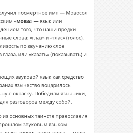
получил посмертное имя — Мовосол
сским «
мова
» — язык или
ждением того, что наши предки
е слова: «глаз» и «глас» (голос),
Близость по звучанию слов
глаза, или «казать» (показывать) и
ющих звуковой язык как средство
транах язычество воцарилось
ьную окраску. Победили язычники,
 для разговоров между собой.
о из основных таинств православия
В прошлом звуковым языком
азывает корень этого слова — моля