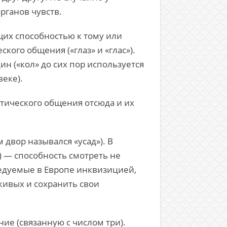
органов чувств.
их способностью к тому или
ого общения («глаз» и «глас»).
ин («кол» до сих пор используется
веке).
атического общения отсюда и их
м двор назывался «усад»). В
) — способность смотреть не
ледуемые в Европе инквизицией,
живых и сохранить свои
ие (связанную с числом три).