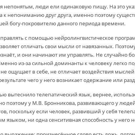
ся непонятым, люди ели одинаковую пищу. На это указ
ла к непониманию друг друга, именно поэтому сущест
шей богу-покровителю данного периода времени.
управлять с помощью нейролингвистическое програ
зволяет отличать свои мысли от навязанных. Поэтом
ознаёт, и они начинают им управлять. Не случайно
Именно из-за сильной доминанты к человеку легко 
не ощущает в себе, не отличает воздействия мыслей 
результате чего у него возникает одержание или раз
ью вытеснило телепатический язык, вернее, использ
о поэтому у М.В. Бронникова, развивающего у людей
тов, поскольку если человек, развивший у себя теле
м языком, ни одна сенситивная способность у него н
о выражение: произнесённое слово есть ложь, пото