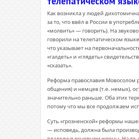
телепатическом язык
Как возникла у людей дихотомичн
за то, что ввёл в России в употреб
«молвить» — говорить). На звуков
говорили на телепатическом языке,
что указывает на первоначальность
«галдеть» и «глядеть» свидетельств
«сказать».
Реформа православия Мовосолом ра
общения) и немцев (т.е. немых), о
значительно раньше. Оба этих тер
потому что мы все продолжаем исп
Суть «грозненской» реформы нашей
— исповедь, должна была производ
владели в основном жрецы. На то, 