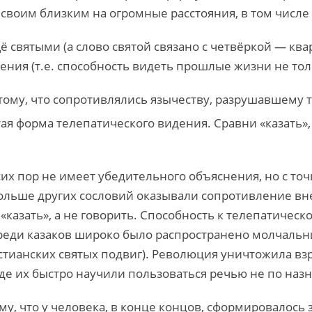
своим близким на огромные расстояния, в том числ
святыми (а слово святой связано с четвёркой — квар
ния (т.е. способность видеть прошлые жизни не толь
ому, что сопротивлялись язычеству, разрушавшему то
я форма телепатического видения. Сравни «казать», т.
сих пор не имеет убедительного объяснения, но с то
дольше других сословий оказывали сопротивление в
«казать», а не говорить. Способность к телепатичес
реди казаков широко было распространено молчальн
стианских святых подвиг). Революция уничтожила взр
где их быстро научили пользоваться речью не по наз
у, что у человека, в конце концов, сформировалось 