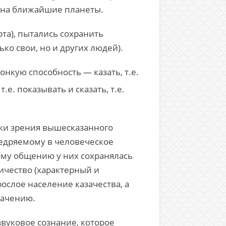
е на ближайшие планеты.
та), пытались сохранить
ко свои, но и других людей).
нкую способность — казать, т.е.
е. показывать и сказать, т.е.
чки зрения вышесказанного
недряемому в человеческое
кому общению у них сохранялась
ичество (характерный и
ослое население казачества, а
начению.
звуковое сознание, которое