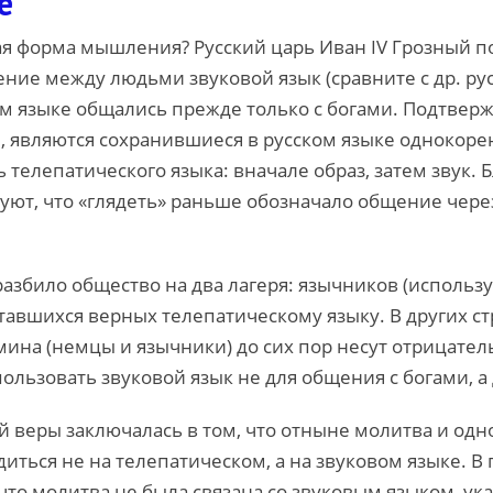
е
ая форма мышления? Русский царь Иван IV Грозный 
ление между людьми звуковой язык (сравните с др. ру
ом языке общались прежде только с богами. Подтвер
 являются сохранившиеся в русском языке однокоренны
 телепатического языка: вначале образ, затем звук. 
уют, что «глядеть» раньше обозначало общение через 
збило общество на два лагеря: язычников (использу
ставшихся верных телепатическому языку. В других с
мина (немцы и язычники) до сих пор несут отрицател
ользовать звуковой язык не для общения с богами, а
 веры заключалась в том, что отныне молитва и одн
иться не на телепатическом, а на звуковом языке. 
что молитва не была связана со звуковым языком, ук