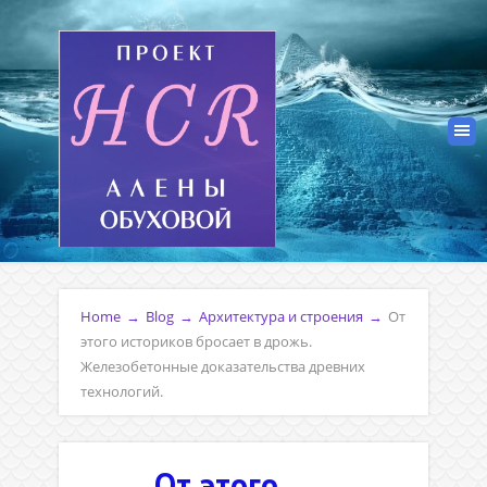
Home
→
Blog
→
Архитектура и строения
→
От
этого историков бросает в дрожь.
Железобетонные доказательства древних
технологий.
От этого