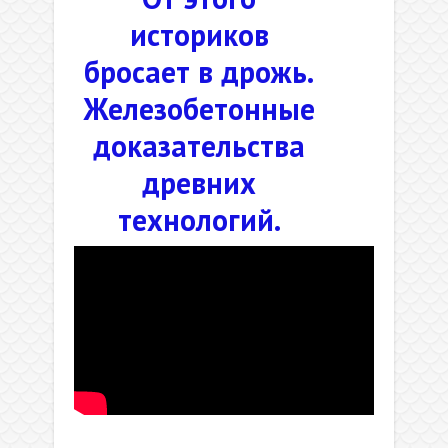
историков
бросает в дрожь.
Железобетонные
доказательства
древних
технологий.