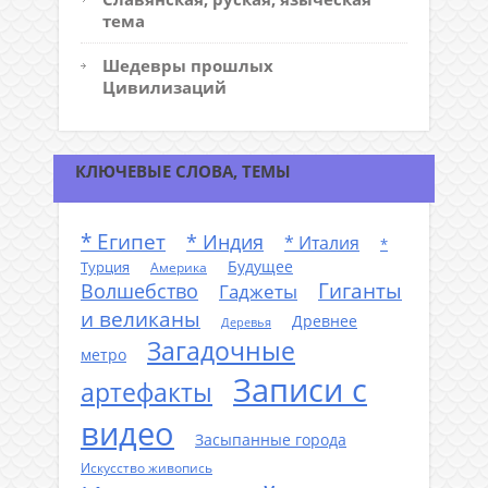
тема
Шедевры прошлых
Цивилизаций
КЛЮЧЕВЫЕ СЛОВА, ТЕМЫ
* Египет
* Индия
* Италия
*
Будущее
Турция
Америка
Гиганты
Волшебство
Гаджеты
и великаны
Древнее
Деревья
Загадочные
метро
Записи с
артефакты
видео
Засыпанные города
Искусство живопись