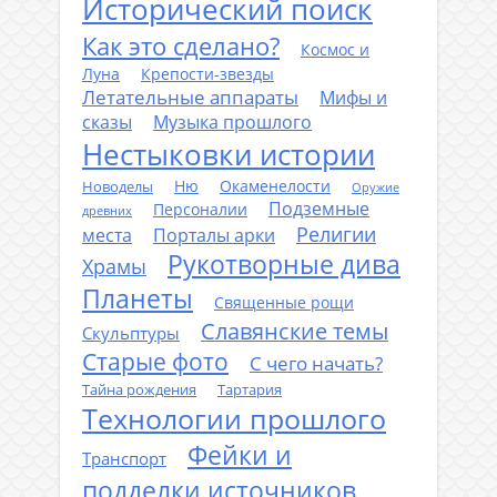
Исторический поиск
Как это сделано?
Космос и
Луна
Крепости-звезды
Летательные аппараты
Мифы и
сказы
Музыка прошлого
Нестыковки истории
Ню
Окаменелости
Новоделы
Оружие
Подземные
Персоналии
древних
Религии
места
Порталы арки
Рукотворные дива
Храмы
Планеты
Священные рощи
Славянские темы
Скульптуры
Старые фото
С чего начать?
Тайна рождения
Тартария
Технологии прошлого
Фейки и
Транспорт
подделки источников