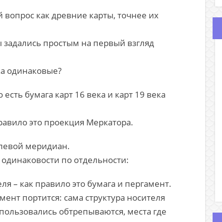
 вопрос как древние карты, точнее их
ы задались простым на первый взгляд
ека одинаковые?
есть бумага карт 16 века и карт 19 века
равило это проекция Меркатора.
левой меридиан.
 одинаковости по отдельности:
я – как правило это бумага и пергамент.
мент портится: сама структура носителя
й пользовались обтрепываются, места где