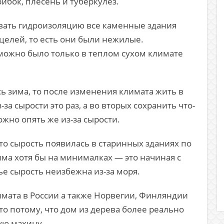
рибок, плесень и туберкулез.
зовать гидроизоляцию все каменные здания
целей, то есть они были нежилые.
можно было только в теплом сухом климате
ь зима, то после изменения климата жить в
за сырости это раз, а во вторых сохранить что-
ожно опять же из-за сырости.
то сырость появилась в старинных зданиях по
зима хотя бы на минималках — это начиная с
ье сырость неизбежна из-за моря.
мата в России а также Норвегии, Финляндии
сто потому, что дом из дерева более реально
ую махину.