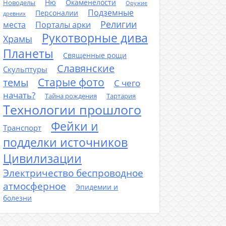
Ню
Окаменелости
Новоделы
Оружие
Подземные
Персоналии
древних
Религии
места
Порталы арки
Рукотворные дива
Храмы
Планеты
Священные рощи
Славянские
Скульптуры
Старые фото
темы
С чего
начать?
Тайна рождения
Тартария
Технологии прошлого
Фейки и
Транспорт
подделки источников
Цивилизации
Электричество беспроводное
атмосферное
Эпидемии и
болезни