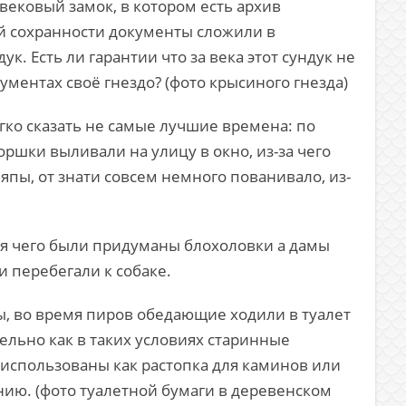
ековый замок, в котором есть архив
й сохранности документы сложили в
к. Есть ли гарантии что за века этот сундук не
кументах своё гнездо? (фото крысиного гнезда)
гко сказать не самые лучшие времена: по
ршки выливали на улицу в окно, из-за чего
ы, от знати совсем немного пованивало, из-
для чего были придуманы блохоловки а дамы
и перебегали к собаке.
ы, во время пиров обедающие ходили в туалет
тельно как в таких условиях старинные
использованы как растопка для каминов или
ию. (фото туалетной бумаги в деревенском