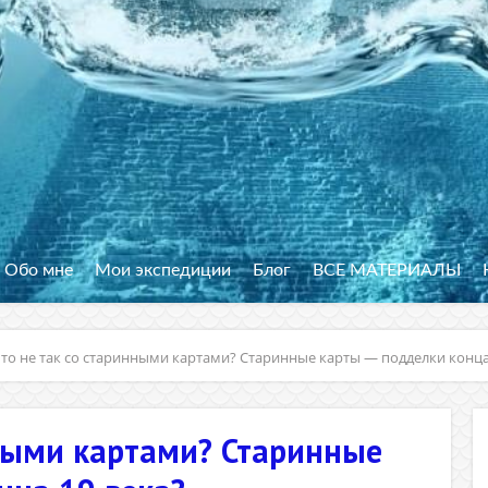
Обо мне
Мои экспедиции
Блог
ВСЕ МАТЕРИАЛЫ
то не так со старинными картами? Старинные карты — подделки конца
нными картами? Старинные