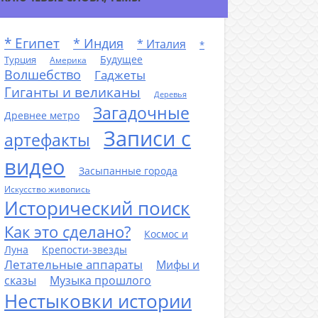
* Египет
* Индия
* Италия
*
Будущее
Турция
Америка
Волшебство
Гаджеты
Гиганты и великаны
Деревья
Загадочные
Древнее метро
Записи с
артефакты
видео
Засыпанные города
Искусство живопись
Исторический поиск
Как это сделано?
Космос и
Луна
Крепости-звезды
Летательные аппараты
Мифы и
сказы
Музыка прошлого
Нестыковки истории