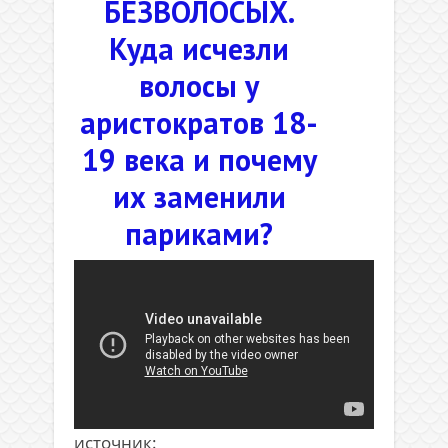
БЕЗВОЛОСЫХ.
Куда исчезли
волосы у
аристократов 18-
19 века и почему
их заменили
париками?
источник: