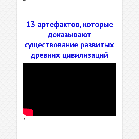
*
.
13 артефактов, которые
доказывают
существование развитых
древних цивилизаций
*
.