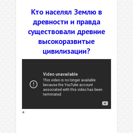
Кто населял Землю в
древности и правда
существовали древние
высокоразвитые
цивилизации?
*
.