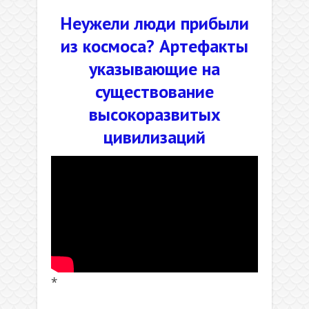
Неужели люди прибыли
из космоса? Артефакты
указывающие на
существование
высокоразвитых
цивилизаций
*