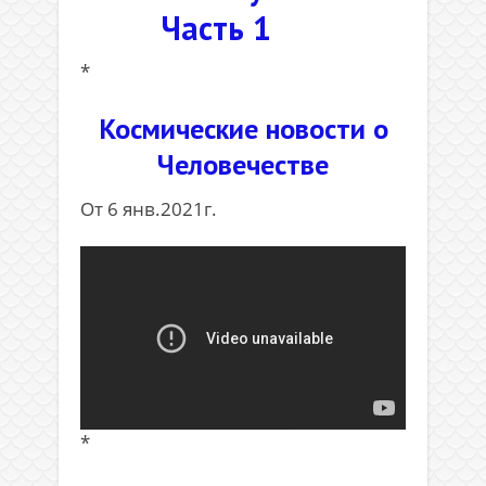
Часть 1
*
Космические новости о
Человечестве
От 6 янв.2021г.
*