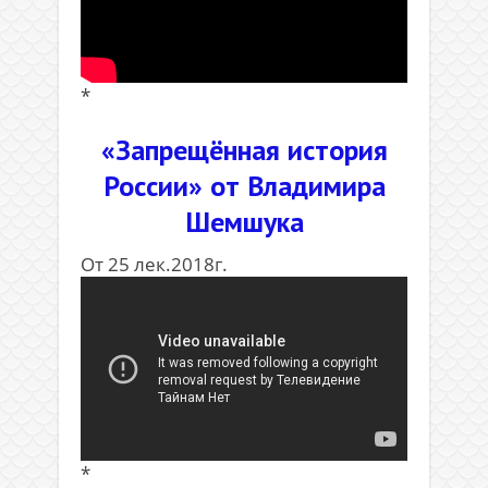
*
«Запрещённая история
России» от Владимира
Шемшука
От 25 лек.2018г.
*