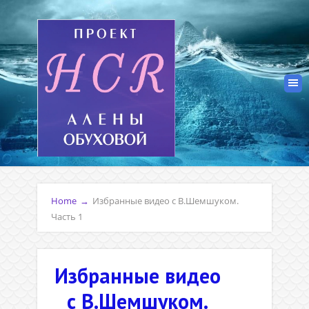
Home
→
Избранные видео с В.Шемшуком.
Часть 1
Избранные видео
с В.Шемшуком.