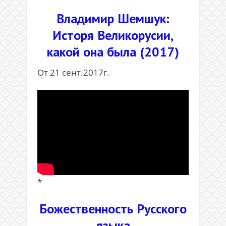
Владимир Шемшук:
Исторя Великорусии,
какой она была (2017)
От 21 сент.2017г.
*
Божественность Русского
языка