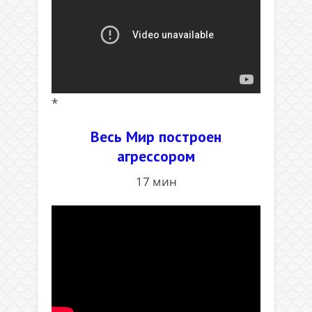
*
Весь Мир построен
агрессором
17 мин