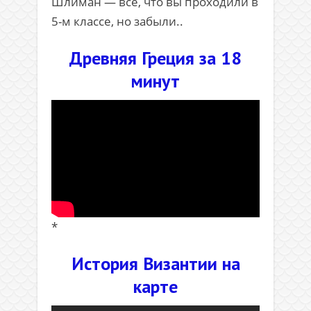
Шлиман — всё, что вы проходили в
5-м классе, но забыли..
Древняя Греция за 18
минут
*
История Византии на
карте