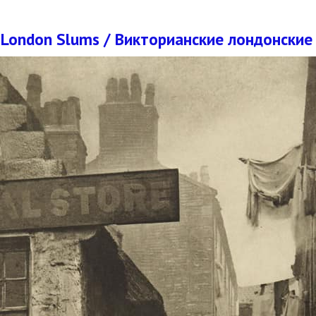
n London Slums / Викторианские лондонски