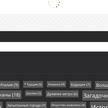
 Италия
(9)
* Турция
(5)
Америка
(4)
Будущее
(7)
Волш
иканы
(18)
Деревья
(3)
Древнее метро
(6)
Загадоч
)
Засыпанные города
(7)
Искусство живопись
(4)
Исто