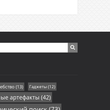
ебство
(13)
Гаджеты
(12)
ные артефакты
(42)
рический поиск
(73)