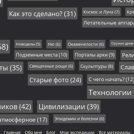
Как это сделано?
(31)
Космос и Луна
(7)
Кре
Летательные аппар
68)
Новоделы
(5)
Ню
(6)
Окаменелости
(6)
Оружие древ
Подземные места
(10)
Порталы арки
(9)
Рел
еты
(35)
Священные рощи
(6)
Скульптуры
(8)
Слав
Старые фото
(24)
С чего начать?
(12
Технологии
ников
(42)
Цивилизации
(39)
 атмосферное
(17)
Эпидемии и болезни
(6)
Главная
Обо мне
Блог
Мои экспедиции
Все материалы