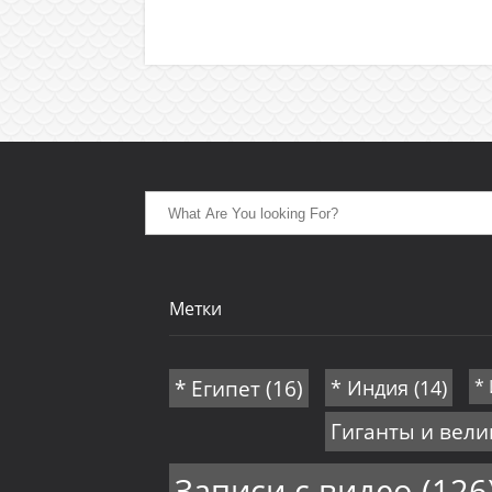
Метки
* Египет
(16)
* Индия
(14)
*
Гиганты и вел
Записи с видео
(126