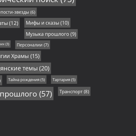
пости-звезды
(6)
аты
(12)
Мифы и сказы
(10)
Музыка прошлого
(9)
них
(3)
Персоналии
(7)
игии Храмы
(15)
янские темы
(20)
)
Тайна рождения
(5)
Тартария
(5)
 прошлого
(57)
Транспорт
(8)