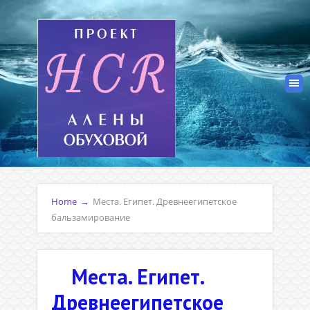
Home
→
Места. Египет. Древнеегипетское
бальзамирование
Места. Египет.
Древнеегипетское