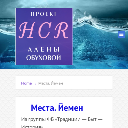
Home
→
Места. Йемен
Места. Йемен
Из группы ФБ «Традиции — Быт —
История»