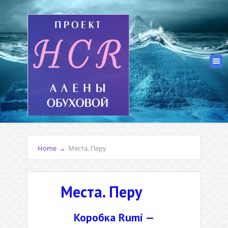
Home
→
Места. Перу
Места. Перу
Коробка Rumi —