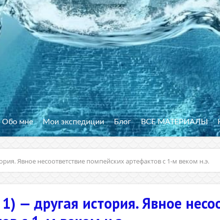
Обо мне
Мои экспедиции
Блог
ВСЕ МАТЕРИАЛЫ
ория. Явное несоответствие помпейских артефактов с 1-м веком н.э.
 1) — другая история. Явное несо