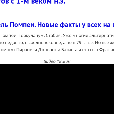
в с 1-м веком н.э.
ель Помпеи. Новые факты у всех на 
омпеи, Геркуланум, Стабия. Уже многие альтернати
недавно, в средневековье, а не в 79 г. н.э. Но всё 
 помогут Пиранези Джованни Батиста и его сын Франч
Видео 18 мин