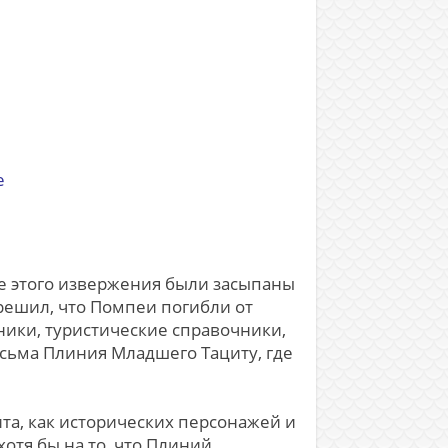
e
ате этого извержения были засыпаны
 решил, что Помпеи погибли от
ники, туристические справочники,
письма Плиния Младшего Тациту, где
ита, как исторических персонажей и
отя бы на то, что Плиний