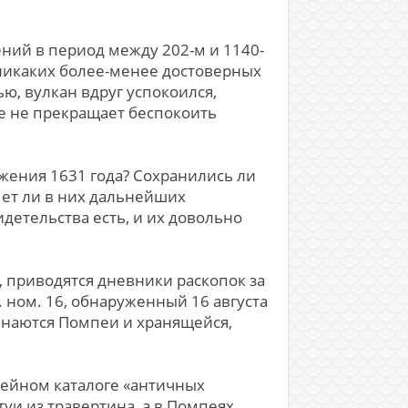
ний в период между 202-м и 1140-
 никаких более-менее достоверных
ю, вулкан вдруг успокоился,
же не прекращает беспокоить
ржения 1631 года? Сохранились ли
Нет ли в них дальнейших
етельства есть, и их довольно
ду, приводятся дневники раскопок за
. ном. 16, обнаруженный 16 августа
инаются Помпеи и хранящейся,
музейном каталоге «античных
туи из травертина, а в Помпеях