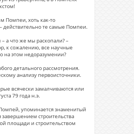
кстом!
м Помпеи, хоть как-то
а – действительно те самые Помпеи.
 – а что же мы раскопали? –
ор, к сожалению, все научные
но на этом недоразумении?
обого детального рассмотрения.
ическому анализу первоисточники.
рые всячески замалчиваются или
та 79 года н.э.
я Помпей, упоминается знаменитый
я завершением строительства
вной площади и строительством