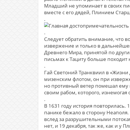
Младший не упоминает в своих пис
вместе с его дядей, Плинием Старш
.
.
Следует обратить внимание, что в
извержение и только в дальнейше
Древнего Мира, принятой по други
письмах к Тациту больше походит 
.
Гай Светоний Транквиил в «Жизни
мизенским флотом, он при изверже
но противный ветер помешал ему в
своим рабом, которого, изнемогая 
.
В 1631 году история повторилась.
панике бежало в сторону Неаполя.
вслед за разрушительными потокам
нет, и 19 декабря, так же, как и 