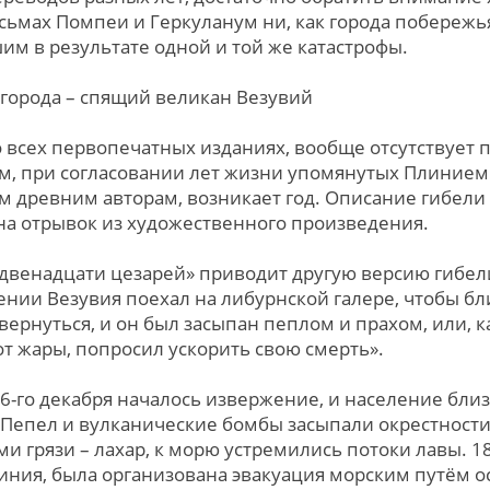
ьмах Помпеи и Геркуланум ни, как города побережья,
им в результате одной и той же катастрофы.
о всех первопечатных изданиях, вообще отсутствует 
м, при согласовании лет жизни упомянутых Плинием
м древним авторам, возникает год. Описание гибели
на отрывок из художественного произведения.
 двенадцати цезарей» приводит другую версию гибел
нии Везувия поехал на либурнской галере, чтобы б
ернуться, и он был засыпан пеплом и прахом, или, к
от жары, попросил ускорить свою смерть».
 16-го декабря началось извержение, и население бл
 Пепел и вулканические бомбы засыпали окрестности
и грязи – лахар, к морю устремились потоки лавы. 1
у Плиния, была организована эвакуация морским путём