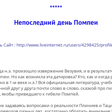
*****
Непоследний день Помпеи
 Сайт : http://www.liveinternet.ru/users/4298425/profil
года н.э. произошло извержение Везувия, и в результ
еи. Но как возникла эта датировка? Кто, как и когда
 в 1-м веке н.э.? Вся официальная литература, учеб
ной друг у друга почти слово в слово, сказкой про 
, якобы приведшего к гибели Помпей.
не задаваясь вопросами о реальности Плиниев и Тац
ереводов разных лет, достаточно обратить внимание х