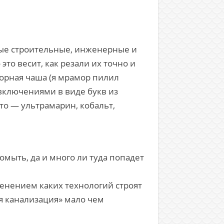
ьные строительные, инженерные и
то весит, как резали их точно и
морная чаша (я мрамор пилил
 включениями в виде букв из
это — ультрамарин, кобальт,
помыть, да и много ли туда попадет
менением каких технологий строят
ая канализация» мало чем