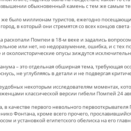
возвышении обыкновенный камень с тем же самым те
адо же было миллионам туристов, ежегодно посещающи
город, в который они стремятся со всех концов свет
да раскопали Помпеи в 18-м веке и задались вопросом
льное или нет, но недоразумение, ошибка, и с тех п
е и околоисторические опусы зиждутся исключитель
анума – это отдельная обширная тема, требующая ос
коснусь, не углубляясь в детали и не подвергая крит
еудобных некоторым исследователям моментах, кото
женцами классической версии гибели Помпей 24 авгус
а, в качестве первого невольного первооткрывател
нико Фонтана, кроме всего прочего, прославившийс
носом и установкой египетского обелиска на его гла