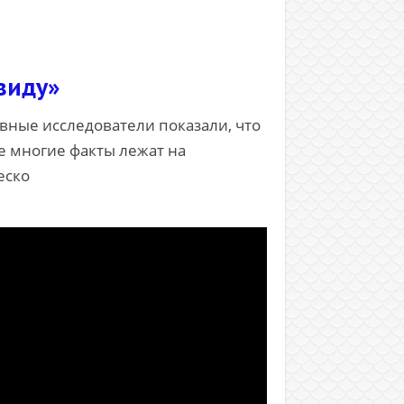
виду»
вные исследователи показали, что
же многие факты лежат на
еско