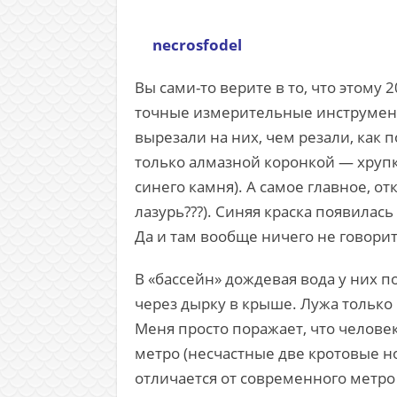
necrosfodel
Вы сами-то верите в то, что этом
точные измерительные инструменты
вырезали на них, чем резали, как 
только алмазной коронкой — хрупки
синего камня). А самое главное, от
лазурь???). Синяя краска появилась
Да и там вообще ничего не говорит
В «бассейн» дождевая вода у них по
через дырку в крыше. Лужа только 
Меня просто поражает, что челове
метро (несчастные две кротовые н
отличается от современного метр