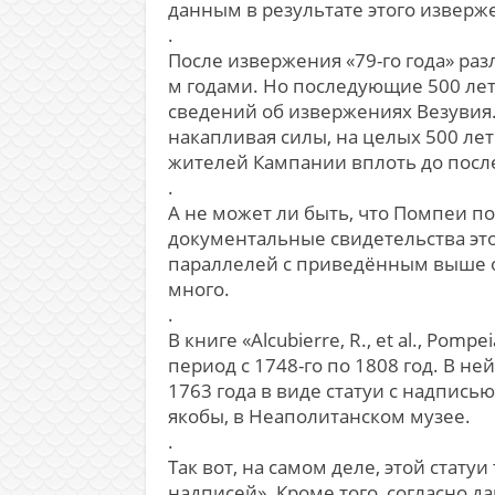
данным в результате этого изверже
.
После извержения «79-го года» ра
м годами. Но последующие 500 лет
сведений об извержениях Везувия. 
накапливая силы, на целых 500 лет
жителей Кампании вплоть до посл
.
А не может ли быть, что Помпеи п
документальные свидетельства это
параллелей с приведённым выше о
много.
.
В книге «Alcubierre, R., et al., Po
период с 1748-го по 1808 год. В не
1763 года в виде статуи с надпис
якобы, в Неаполитанском музее.
.
Так вот, на самом деле, этой стату
надписей». Кроме того, согласно да