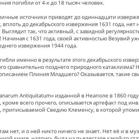
ния погибли от 4-х до 18 тысяч человек.
зличные источники приводят до одиннадцати изверже
, вплоть до декабрьского извержения 1631 года, нет
Выглядит так, что активный, с завидной регулярность
! Начиная с 1631 года, своей активностью Везувий у
еднего извержения 1944 года.
огибли именно в результате этого декабрьского изве
го сравнительно позднего природного катаклизма? 
писанием Плиния Младшего? Оказывается, такие свид
mpeianarum Antiquitatum» изданной в Неаполе в 1860 го
й, кроме всего прочего, описывается артефакт под инв
ью, приписываемой Сведию Клеменсу, в которой упом
и там нет, и о ней никто ничего не знает. Нет её и в 
нной книге, надпись была на пьедестале какой-то ста