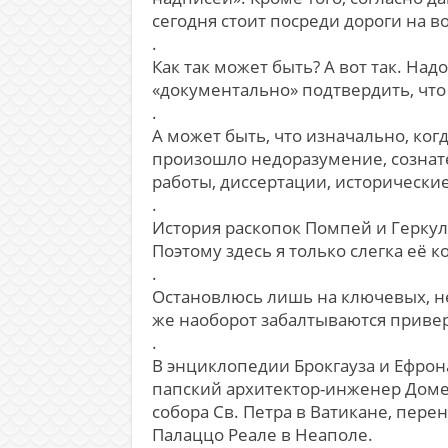
сегодня стоит посреди дороги на 
.
Как так может быть? А вот так. Н
«документально» подтвердить, что 
.
А может быть, что изначально, ког
произошло недоразумение, сознате
работы, диссертации, исторически
.
История раскопок Помпей и Геркул
Поэтому здесь я только слегка её 
.
Остановлюсь лишь на ключевых, н
же наоборот забалтываются привер
.
В энциклопедии Брокгауза и Ефрон
папский архитектор-инженер Доме
собора Св. Петра в Ватикане, пере
Палаццо Реале в Неаполе.