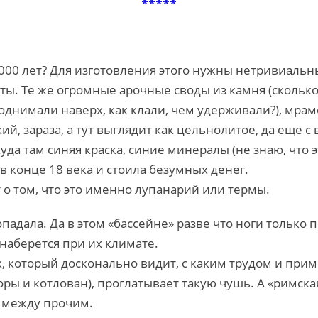
*****
у 2000 лет? Для изготовления этого нужны нетривиал
. Те же огромные арочные своды из камня (сколько э
поднимали наверх, как клали, чем удерживали?), мра
й, зараза, а тут выглядит как цельнолитое, да еще с
куда там синяя краска, синие минералы (не знаю, что 
 в конце 18 века и стоила безумных денег.
 о том, что это именно лупанарий или термы.
падала. Да в этом «бассейне» разве что ноги только 
наберется при их климате.
к, который досконально видит, с каким трудом и при
оры и котлован), проглатывает такую чушь. А «римск
о между прочим.