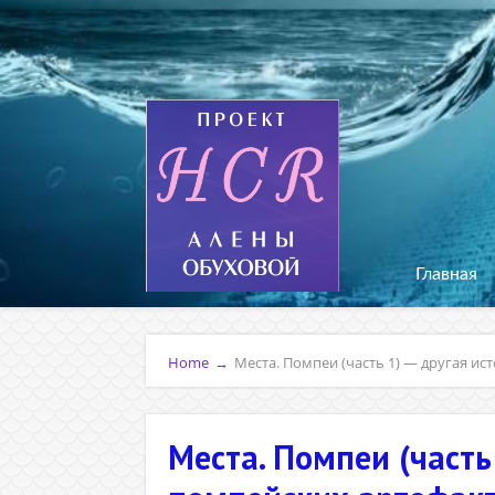
Главная
Home
→
Места. Помпеи (часть 1) — другая ист
Места. Помпеи (часть