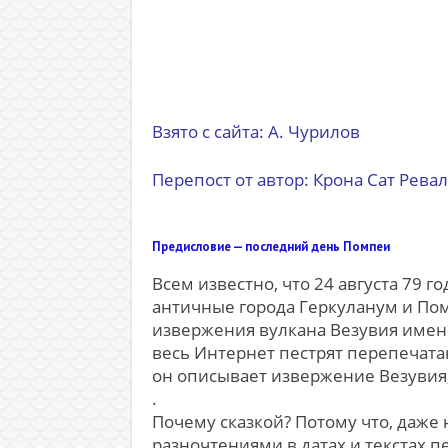
Взято с сайта: А. Чурилов
Перепост от автор: Крона Сат Реваль
Предисловие — последний день Помпеи
Всем известно, что 24 августа 79 
античные города Геркуланум и Помп
извержения вулкана Везувия именно
весь Интернет пестрят перепечатан
он описывает извержение Везувия
.
Почему сказкой? Потому что, даже 
разночтениями в датах и текстах п