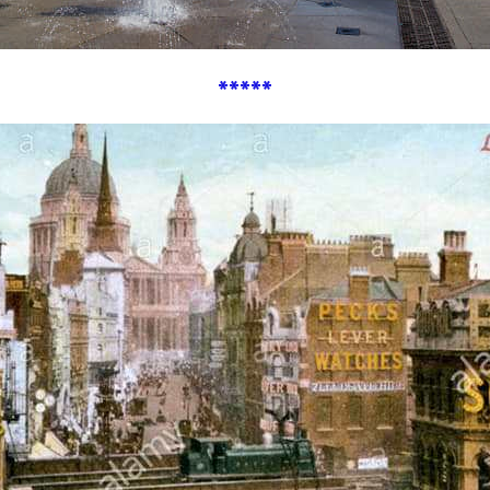
*****