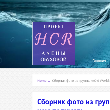
Главная
Home
→
Сборник фото из группы «»Old World: T
Сборник фото из групп