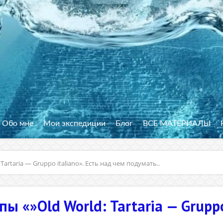
Обо мне
Мои экспедиции
Блог
ВСЕ МАТЕРИАЛЫ
artaria — Gruppo italiano». Есть над чем подумать..
ы «»Old World: Tartaria — Gruppo