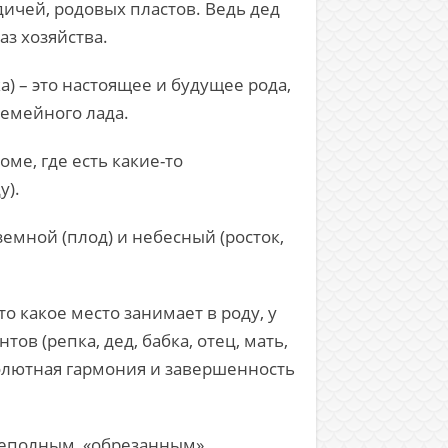
ичей, родовых пластов. Ведь дед
аз хозяйства.
а) – это настоящее и будущее рода,
семейного лада.
ме, где есть какие-то
у).
земной (плод) и небесный (росток,
о какое место занимает в роду, у
ов (репка, дед, бабка, отец, мать,
солютная гармония и завершенность
с неполным, «обрезанным»