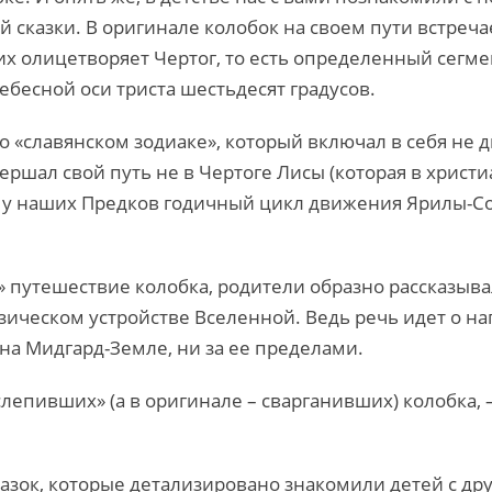
й сказки. В оригинале колобок на своем пути встреч
них олицетворяет Чертог, то есть определенный сегме
ебесной оси триста шестьдесят градусов.
 о «славянском зодиаке», который включал в себя не 
авершал свой путь не в Чертоге Лисы (которая в христ
как у наших Предков годичный цикл движения Ярилы-
е» путешествие колобка, родители образно рассказыв
ическом устройстве Вселенной. Ведь речь идет о наг
на Мидгард-Земле, ни за ее пределами.
«слепивших» (а в оригинале – сварганивших) колобка, 
казок, которые детализировано знакомили детей с д