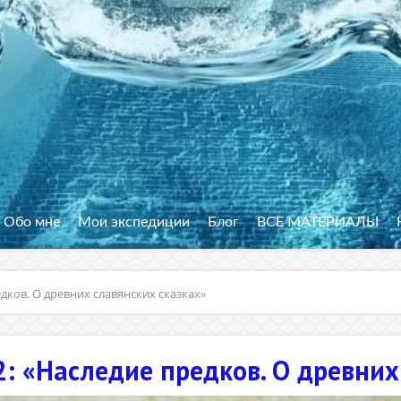
Обо мне
Мои экспедиции
Блог
ВСЕ МАТЕРИАЛЫ
едков. О древних славянских сказках»
 2: «Наследие предков. О древни