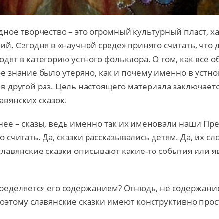
одное творчество – это огромный культурный пласт, 
й. Сегодня в «научной среде» принято считать, что 
дят в категорию устного фольклора. О том, как все о
 знание было утеряно, как и почему именно в устн
в другой раз. Цель настоящего материала заключаетс
авянских сказок.
чнее – сказы, ведь именно так их именовали наши Пр
 считать. Да, сказки рассказывались детям. Да, их с
славянские сказки описывают какие-то события или я
ределяется его содержанием? Отнюдь, не содержание
этому славянские сказки имеют конструктивно прос