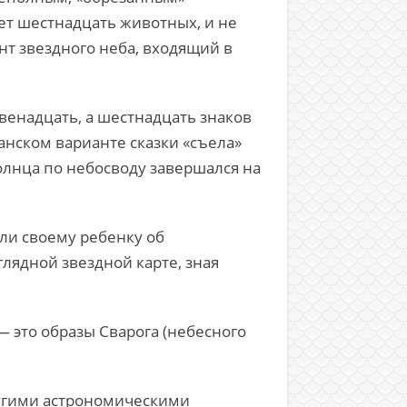
ает шестнадцать животных, и не
нт звездного неба, входящий в
двенадцать, а шестнадцать знаков
ианском варианте сказки «съела»
Солнца по небосводу завершался на
али своему ребенку об
лядной звездной карте, зная
— это образы Сварога (небесного
ругими астрономическими