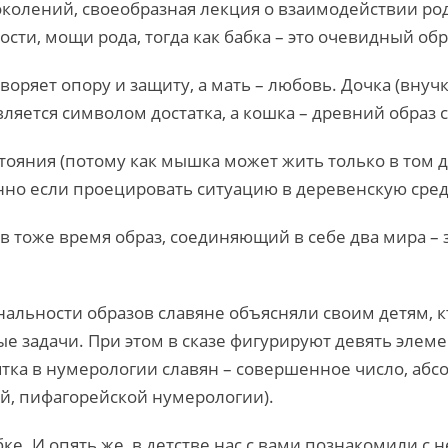
олений, своеобразная лекция о взаимодействии род
сти, мощи рода, тогда как бабка – это очевидный обр
воряет опору и защиту, а мать – любовь. Дочка (внучк
является символом достатка, а кошка – древний образ 
ояния (потому как мышка может жить только в том до
но если проецировать ситуацию в деревенскую сред
и в тоже время образ, соединяющий в себе два мира – 
нальности образов славяне объясняли своим детям, кт
 задачи. При этом в сказе фигурируют девять элемент
вятка в нумерологии славян – совершенное число, аб
й, пифагорейской нумерологии).
бке. И опять же, в детстве нас с вами познакомили 