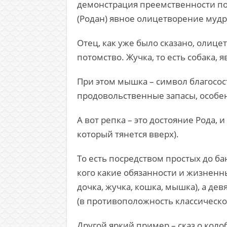
демонстрация преемственности пок
(Родан) явное олицетворение мудро
Отец, как уже было сказано, олицет
потомство. Жучка, то есть собака, 
При этом мышка – символ благосост
продовольственные запасы, особен
А вот репка – это достояние Рода, 
который тянется вверх).
То есть посредством простых до ба
кого какие обязанности и жизненные
дочка, жучка, кошка, мышка), а де
(в противоположность классическо
Другой яркий пример – сказ о коло