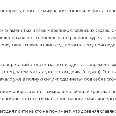
 повторюсь, вовсе не мифологического или фантастич
 знаменитых и самых древних славянских сказок. Ска
едения является неполным, откровенно «урезанным». 
репку тянул сначала один дед, потом к нему присоеди
терпретаций этого сказа, но ни один из современных
 отец, затем мать, а уже потом дочка (внучка). Отец
о начало уже в полную силу «подминать» под себя иск
нием опоры, а мать – символом любви. У христиан оп
 логично, что отца и мать христианские миссионер
егодня почти никто не понимает, что древняя славянс