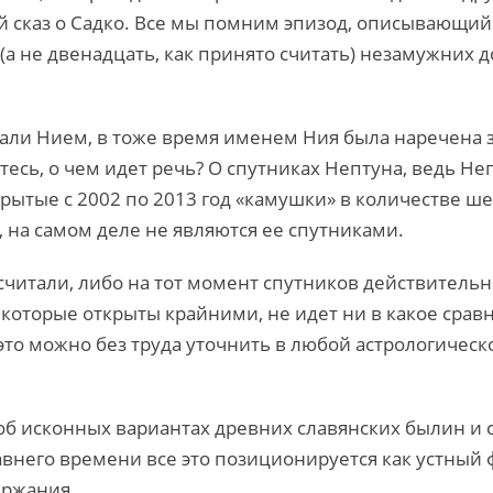
 сказ о Садко. Все мы помним эпизод, описывающий
(а не двенадцать, как принято считать) незамужних 
ли Нием, в тоже время именем Ния была наречена зе
есь, о чем идет речь? О спутниках Нептуна, ведь Непт
ткрытые с 2002 по 2013 год «камушки» в количестве ш
 на самом деле не являются ее спутниками.
считали, либо на тот момент спутников действительн
 которые открыты крайними, не идет ни в какое срав
(это можно без труда уточнить в любой астрологичес
об исконных вариантах древних славянских былин и с
авнего времени все это позиционируется как устный 
ержания.