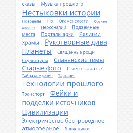
сказы
Музыка прошлого
Нестыковки истории
Ню
Окаменелости
Новоделы
Оружие
Подземные
Персоналии
древних
Религии
места
Порталы арки
Рукотворные дива
Храмы
Планеты
Священные рощи
Славянские темы
Скульптуры
Старые фото
С чего начать?
Тайна рождения
Тартария
Технологии прошлого
Фейки и
Транспорт
подделки источников
Цивилизации
Электричество беспроводное
атмосферное
Эпидемии и