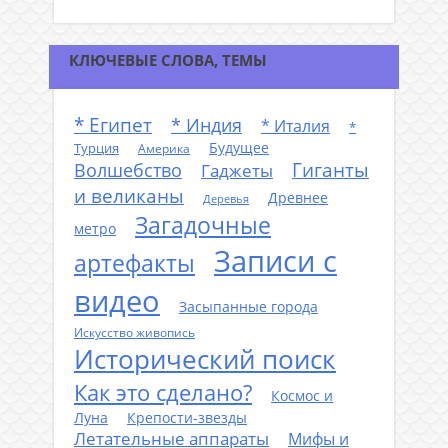
КЛЮЧЕВЫЕ СЛОВА, ТЕМЫ
* Египет
* Индия
* Италия
*
Будущее
Турция
Америка
Гиганты
Волшебство
Гаджеты
и великаны
Древнее
Деревья
Загадочные
метро
Записи с
артефакты
видео
Засыпанные города
Искусство живопись
Исторический поиск
Как это сделано?
Космос и
Луна
Крепости-звезды
Летательные аппараты
Мифы и