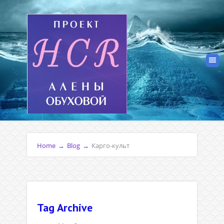
Home
→
Blog
→
Карго-культ
Tag Archive