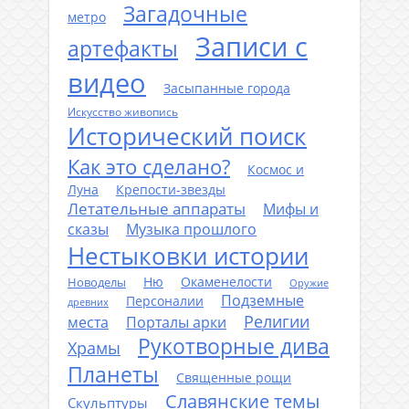
Загадочные
метро
Записи с
артефакты
видео
Засыпанные города
Искусство живопись
Исторический поиск
Как это сделано?
Космос и
Луна
Крепости-звезды
Летательные аппараты
Мифы и
сказы
Музыка прошлого
Нестыковки истории
Ню
Окаменелости
Новоделы
Оружие
Подземные
Персоналии
древних
Религии
места
Порталы арки
Рукотворные дива
Храмы
Планеты
Священные рощи
Славянские темы
Скульптуры