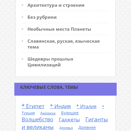
Архитектура и строения
Без рубрики
Необычные места Планеты
Славянская, руская, языческая
тема
Шедевры прошлых
Цивилизаций
КЛЮЧЕВЫЕ СЛОВА, ТЕМЫ
* Египет
* Индия
* Италия
*
Будущее
Турция
Америка
Гиганты
Волшебство
Гаджеты
и великаны
Древнее
Деревья