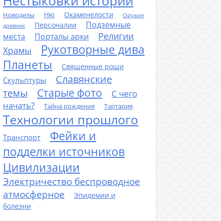
Нестыковки истории
Ню
Окаменелости
Новоделы
Оружие
Подземные
Персоналии
древних
Религии
места
Порталы арки
Рукотворные дива
Храмы
Планеты
Священные рощи
Славянские
Скульптуры
Старые фото
темы
С чего
начать?
Тайна рождения
Тартария
Технологии прошлого
Фейки и
Транспорт
подделки источников
Цивилизации
Электричество беспроводное
атмосферное
Эпидемии и
болезни