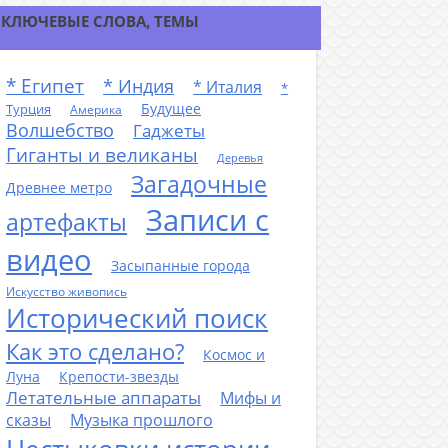
КЛЮЧЕВЫЕ СЛОВА, ТЕМЫ
* Египет
* Индия
* Италия
*
Будущее
Турция
Америка
Волшебство
Гаджеты
Гиганты и великаны
Деревья
Загадочные
Древнее метро
Записи с
артефакты
видео
Засыпанные города
Искусство живопись
Исторический поиск
Как это сделано?
Космос и
Луна
Крепости-звезды
Летательные аппараты
Мифы и
сказы
Музыка прошлого