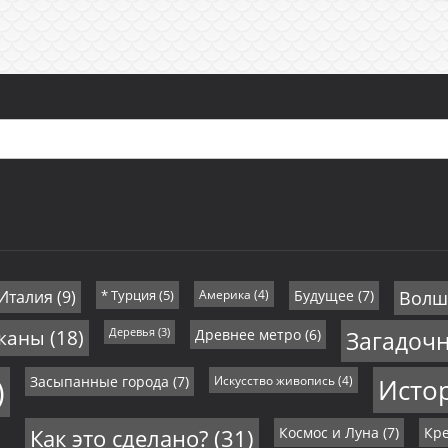
 Италия
(9)
* Турция
(5)
Америка
(4)
Будущее
(7)
Волш
иканы
(18)
Деревья
(3)
Древнее метро
(6)
Загадоч
)
Засыпанные города
(7)
Искусство живопись
(4)
Исто
Как это сделано?
(31)
Космос и Луна
(7)
Кре