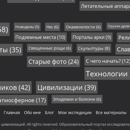
Летательные аппар
68)
Новоделы
(5)
Ню
(6)
Окаменелости
(6)
Оружие древ
Подземные места
(10)
Порталы арки
(9)
Рел
еты
(35)
Священные рощи
(6)
Скульптуры
(8)
Слав
Старые фото
(24)
С чего начать?
(12
Технологии
ников
(42)
Цивилизации
(39)
 атмосферное
(17)
Эпидемии и болезни
(6)
Главная
Обо мне
Блог
Мои экспедиции
Все материалы
и цивилизаций. All rights reserved. Образовательный портал исследоват