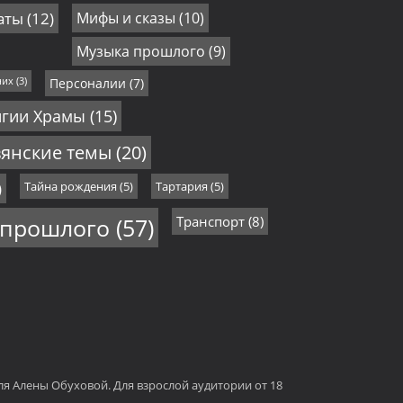
аты
(12)
Мифы и сказы
(10)
Музыка прошлого
(9)
них
(3)
Персоналии
(7)
игии Храмы
(15)
янские темы
(20)
)
Тайна рождения
(5)
Тартария
(5)
 прошлого
(57)
Транспорт
(8)
еля Алены Обуховой. Для взрослой аудитории от 18