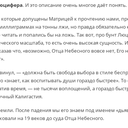
Люцифера
. И это описание очень многое даёт понять.
иги, которые допущены Матрицей к прочтению нами, п
миллиграммах на тонны лжи, но правда обязательно е
 читать и попались бы на ложь. Так вот, про бунт Л
ческого масштаба, то есть очень высокая сущность.
азав что, «возможно, Отца Небесного вовсе нет, Его 
».
винул, — «должна быть свобода выбора в стиле беспр
о «знает, как воспитывать души гораздо быстрее». То е
тив время, — не тысячи воплощений, а гораздо быстре
учный Калигастия.
емли. После падения мы его знаем под именем «дьяво
ковали на 19 веков до суда Отца Небесного.