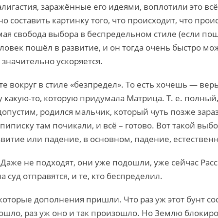
 Калигастия, заражённые его идеями, воплотили это вс
о составить картинку того, что происходит, что проис
амая свобода выбора в беспредельном стиле (если по
ловек пошёл в развитие, и он тогда очень быстро може
 значительно ускоряется.
те вокруг в стиле «безпредел». То есть хочешь — вер
лу какую-то, которую придумала Матрица. Т. е. полн
допустим, родился мальчик, который чуть позже зар
пиписку там почикали, и всё – готово. Вот такой выбо
звитие или падение, в основном, падение, естественн
 Даже не подходят, они уже подошли, уже сейчас Рассве
 суд отправятся, и те, кто беспределил.
которые дополнения пришли. Что раз уж этот бунт со
ошло, раз уж оно и так произошло. Но Землю блокиро