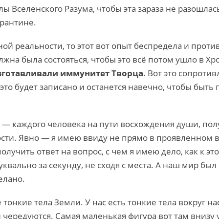
ы Вселенского Разума, чтобы эта зараза не разошлась
арантине.
ной реальности, то этот вот опыт беспредела и про
лжна была состояться, чтобы это всё потом ушло в Хр
зготавливали иммунитет Творца
. Вот это сопрот
ё это будет записано и останется навечно, чтобы быт
а — каждого человека на пути восхождения души, пол
сти. Явно — я имею ввиду не прямо в проявленном в
лучить ответ на вопрос, с чем я имею дело, как к это
квально за секунду, не сходя с места. А наш мир был 
елано.
тонкие тела Земли. У нас есть тонкие тела вокруг нас
 чередуются. Самая маленькая фигура вот там внизу у