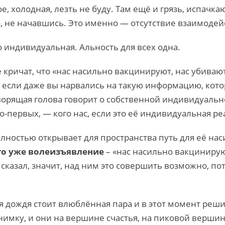
е, холодная, лезть не буду. Там ещё и грязь, испачка
 не начавшись. Это именно — отсутствие взаимодей
го индивидуальная. Альность для всех одна.
 кричат, что «нас насильно вакцинируют, нас убивают
 если даже вы нарвались на такую информацию, кото
оворящая голова говорит о собственной индивидуальн
о-первых, — кого нас, если это её индивидуальная ре
полностью открывает для пространства путь для её н
то уже волеизъявление
– «нас насильно вакцинирую
 сказал, значит, над ним это совершить возможно, по
мя дождя стоит влюблённая пара и в этот момент реши
бнимку, и они на вершине счастья, на пиковой вершине