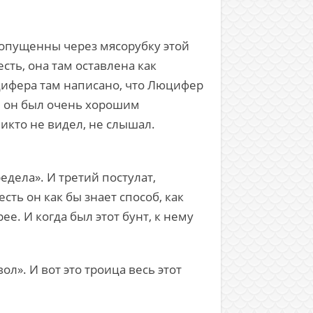
ропущенны через мясорубку этой
сть, она там оставлена как
юцифера там написано, что Люцифер
 И он был очень хорошим
никто не видел, не слышал.
едела». И третий постулат,
сть он как бы знает способ, как
е. И когда был этот бунт, к нему
л». И вот это троица весь этот