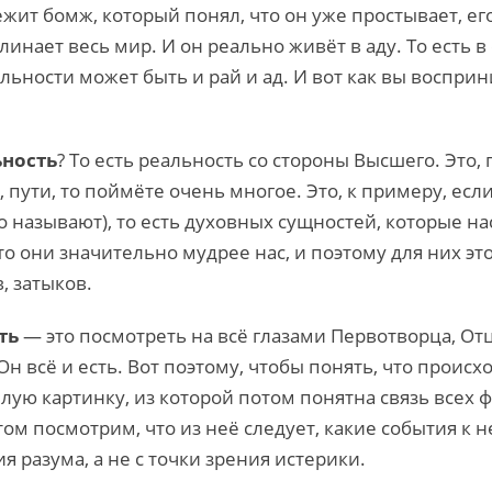
лежит бомж, который понял, что он уже простывает, ег
линает весь мир. И он реально живёт в аду. То есть в
альности может быть и рай и ад. И вот как вы воспри
ьность
? То есть реальность со стороны Высшего. Это,
, пути, то поймёте очень многое. Это, к примеру, есл
го называют), то есть духовных сущностей, которые н
о они значительно мудрее нас, и поэтому для них это
, затыков.
сть
— это посмотреть на всё глазами Первотворца, О
 Он всё и есть. Вот поэтому, чтобы понять, что прои
лую картинку, из которой потом понятна связь всех 
том посмотрим, что из неё следует, какие события к 
я разума, а не с точки зрения истерики.