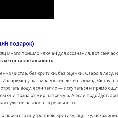
щий подарок)
яц много пришло ключей для осознания, вот сейчас с
ь и что такое альность
.
венно чистое, без критики, без оценки. Озеро в лесу, 
ть. И к примеру, как маленькие дети взаимодействуют 
отрогать воду, если тепло — искупаться и прямо ощути
азом они познают мир напрямую. А если подойдёт, до
идит уже не альность, а реальность.
о через его внутреннюю критику, оценку, искажение.