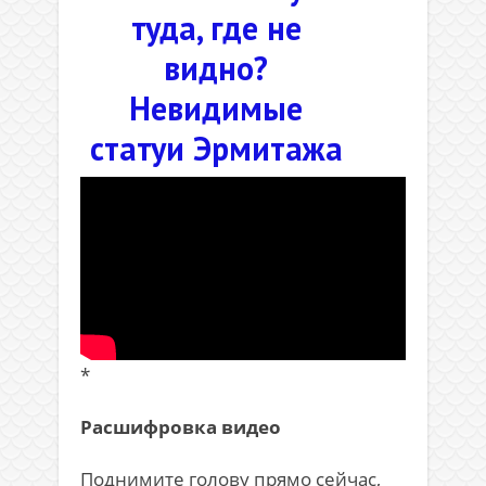
туда, где не
видно?
Невидимые
статуи Эрмитажа
*
Расшифровка видео
Поднимите голову прямо сейчас,