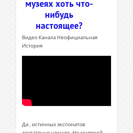
музеях хоть что-
нибудь
настоящее?
Видео Канала Неофициальная
История
Да , истинных экспонатов
достаточно немало. Но муляжей —