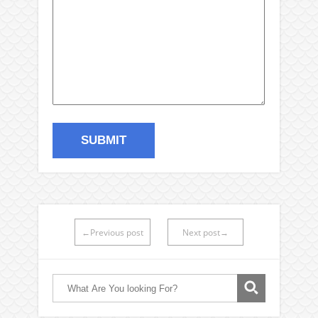
←Previous post
Next post→