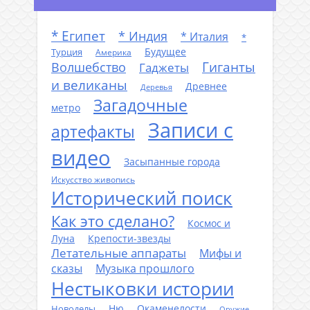
* Египет
* Индия
* Италия
*
Будущее
Турция
Америка
Гиганты
Волшебство
Гаджеты
и великаны
Древнее
Деревья
Загадочные
метро
Записи с
артефакты
видео
Засыпанные города
Искусство живопись
Исторический поиск
Как это сделано?
Космос и
Луна
Крепости-звезды
Летательные аппараты
Мифы и
сказы
Музыка прошлого
Нестыковки истории
Ню
Окаменелости
Новоделы
Оружие