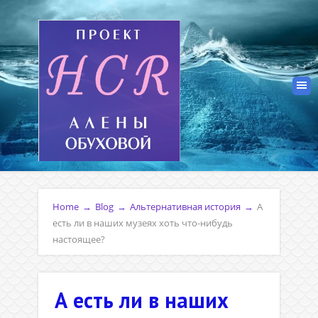
Home
→
Blog
→
Альтернативная история
→
А
есть ли в наших музеях хоть что-нибудь
настоящее?
А есть ли в наших