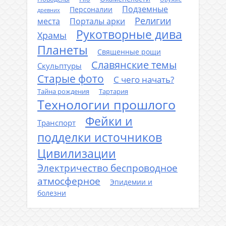
Подземные
Персоналии
древних
Религии
места
Порталы арки
Рукотворные дива
Храмы
Планеты
Священные рощи
Славянские темы
Скульптуры
Старые фото
С чего начать?
Тайна рождения
Тартария
Технологии прошлого
Фейки и
Транспорт
подделки источников
Цивилизации
Электричество беспроводное
атмосферное
Эпидемии и
болезни