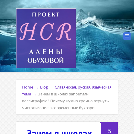
Home
→
Blog
→
Славянская, руская, языческая
тема
→
Зачем в школах запретили
каллиграфию? Почему нужно срочно вернуть
чистописание в современные буквари
5
Зачем в школах