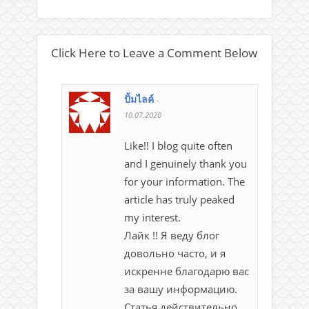
Click Here to Leave a Comment Below
ปั้มไลค์
-
10.07.2020
Like!! I blog quite often
and I genuinely thank you
for your information. The
article has truly peaked
my interest.
Лайк !! Я веду блог
довольно часто, и я
искренне благодарю вас
за вашу информацию.
Статья действительно