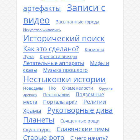
Записи с
артефакты
видео
Засыпанные города
Искусство живопись
Исторический поиск
Как это сделано?
Космос и
Луна
Крепости-звезды
Летательные аппараты
Мифы и
сказы
Музыка прошлого
Нестыковки истории
Ню
Окаменелости
Новоделы
Оружие
Подземные
Персоналии
древних
Религии
места
Порталы арки
Рукотворные дива
Храмы
Планеты
Священные рощи
Славянские темы
Скульптуры
Старые фото
С чего начать?