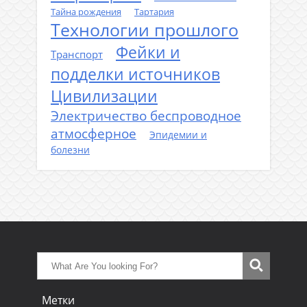
Тайна рождения
Тартария
Технологии прошлого
Фейки и
Транспорт
подделки источников
Цивилизации
Электричество беспроводное
атмосферное
Эпидемии и
болезни
Метки