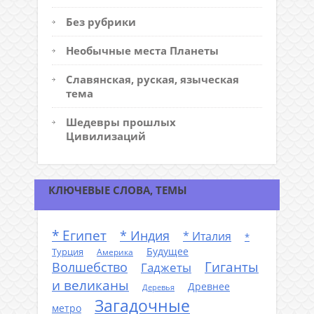
Без рубрики
Необычные места Планеты
Славянская, руская, языческая
тема
Шедевры прошлых
Цивилизаций
КЛЮЧЕВЫЕ СЛОВА, ТЕМЫ
* Египет
* Индия
* Италия
*
Будущее
Турция
Америка
Гиганты
Волшебство
Гаджеты
и великаны
Древнее
Деревья
Загадочные
метро