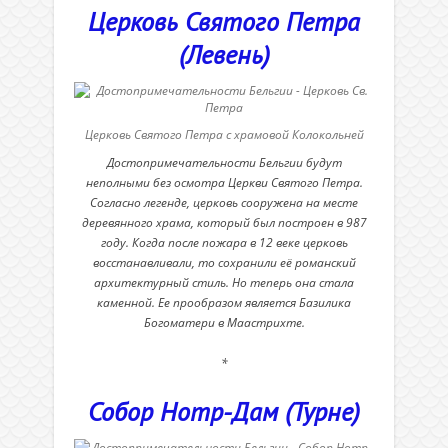
Церковь Святого Петра
(Левень)
Церковь Святого Петра с храмовой Колокольней
Достопримечательности Бельгии будут
неполными без осмотра Церкви Святого Петра.
Согласно легенде, церковь сооружена на месте
деревянного храма, который был построен в 987
году. Когда после пожара в 12 веке церковь
восстанавливали, то сохранили её романский
архитектурный стиль. Но теперь она стала
каменной. Ее прообразом является Базилика
Богоматери в Маастрихте.
*
Собор Нотр-Дам (Турне)