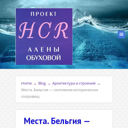
Home
→
Blog
→
Архитектура и строения
→
Места. Бельгия — скопление исторических
сокровищ
Места. Бельгия —