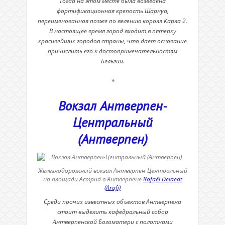
Тогда на этом месте была возведена
фортификационная крепость Шарнуа,
переименованная позже по велению короля Карла 2.
В настоящее время город входит в пятерку
красивейших городов страны, что дает основание
причислить его к достопримечательностям
Бельгии.
*
Вокзал Антверпен-
Центральный
(Антверпен)
Железнодорожный вокзал Антверпен-Центральный
на площади Астрид в Антверпене
Rafaël Delaedt
(Arafi)
Среди прочих известных объектов Антверпена
стоит выделить кафедральный собор
Антверпенской Богоматери с полотнами