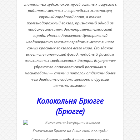
знаменитых художников, музей изящных искусств с
работами местных и европейских живописцев,
крупный городской порт, а также
железнодорожный вокзал, признанный одной из
наиболее значимых достопримечательностей
города. Именно Антверпен-Центральный
неоднократно занимал передовые места в числе
самых красивых вокзалов всего мира. Его здание
имеет впечатляющий фасад, подобный фасадам
великолепных средневековых дворцов. Внутреннее
убранство поражает своей роскошью и
масштабами — стены и потолок отделаны более
чем двадцатью видами мрамора и другими
ценными камнями.
Колокольня Брюгге
(Брюгге)
Колокольня Брюгге на Рыночной площади
Главная башня города Брюгге, ставшая его