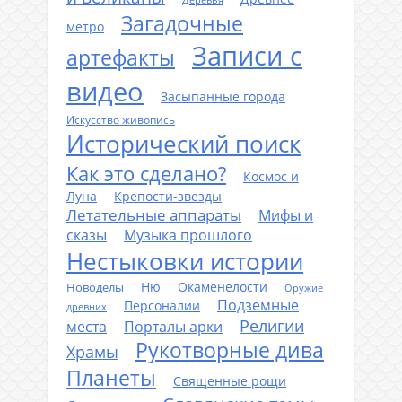
Деревья
Загадочные
метро
Записи с
артефакты
видео
Засыпанные города
Искусство живопись
Исторический поиск
Как это сделано?
Космос и
Луна
Крепости-звезды
Летательные аппараты
Мифы и
сказы
Музыка прошлого
Нестыковки истории
Ню
Окаменелости
Новоделы
Оружие
Подземные
Персоналии
древних
Религии
места
Порталы арки
Рукотворные дива
Храмы
Планеты
Священные рощи