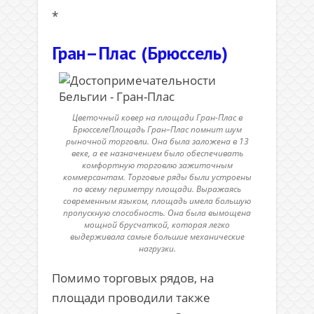
*
Гран–Плас (Брюссель
)
Цветочный ковер на площади Гран-Плас в
БрюсселеПлощадь Гран–Плас помнит шум
рыночной торговли. Она была заложена в 13
веке, а ее назначением было обеспечивать
комфортную торговлю зажиточным
коммерсантам. Торговые ряды были устроены
по всему периметру площади. Выражаясь
современным языком, площадь имела большую
пропускную способность. Она была вымощена
мощной брусчаткой, которая легко
выдерживала самые большие механические
нагрузки.
Помимо торговых рядов, на
площади проводили также