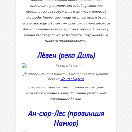
символом, представляет собой прекрасное
неоготическое сооружение в центре Рыночной
площади. Первая звонница на этом месте была
возведена ещё в 13 веке — её вышка использовалась
для наблюдения за подступами к городу. С тех пор
башня неоднократно возводилась, разрушалась и
снова реставрировалась.
Лёвен (река Диль)
Достопримечательности в историческом центре
Лёвена
Wouter Hagens
В числе интересных мест Лёвена — изящная
каменно-кружевная ратуша, сотни уникальных
старинных домов.
Ан-сюр-Лес (провинция
Намюр)