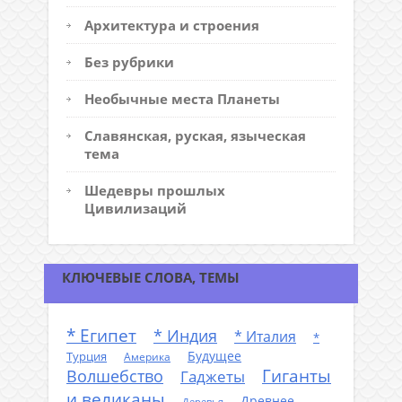
Архитектура и строения
Без рубрики
Необычные места Планеты
Славянская, руская, языческая
тема
Шедевры прошлых
Цивилизаций
КЛЮЧЕВЫЕ СЛОВА, ТЕМЫ
* Египет
* Индия
* Италия
*
Будущее
Турция
Америка
Гиганты
Волшебство
Гаджеты
и великаны
Древнее