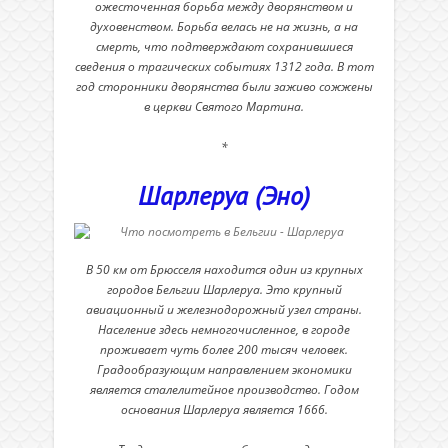
ожесточенная борьба между дворянством и
духовенством. Борьба велась не на жизнь, а на
смерть, что подтверждают сохранившиеся
сведения о трагических событиях 1312 года. В тот
год сторонники дворянства были заживо сожжены
в церкви Святого Мартина.
*
Шарлеруа (Эно)
В 50 км от Брюсселя находится один из крупных
городов Бельгии Шарлеруа. Это крупный
авиационный и железнодорожный узел страны.
Население здесь немногочисленное, в городе
проживает чуть более 200 тысяч человек.
Градообразующим направлением экономики
является сталелитейное производство. Годом
основания Шарлеруа является 1666.