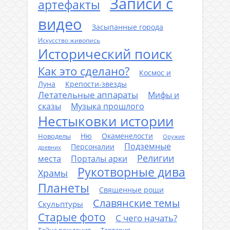
Записи с
артефакты
видео
Засыпанные города
Искусство живопись
Исторический поиск
Как это сделано?
Космос и
Луна
Крепости-звезды
Летательные аппараты
Мифы и
сказы
Музыка прошлого
Нестыковки истории
Ню
Окаменелости
Новоделы
Оружие
Подземные
Персоналии
древних
Религии
места
Порталы арки
Рукотворные дива
Храмы
Планеты
Священные рощи
Славянские темы
Скульптуры
Старые фото
С чего начать?