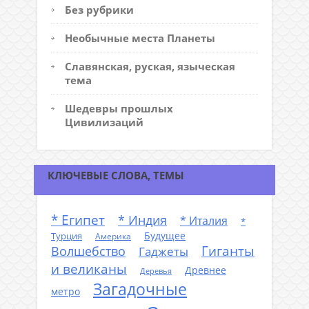
Без рубрики
Необычные места Планеты
Славянская, руская, языческая
тема
Шедевры прошлых
Цивилизаций
КЛЮЧЕВЫЕ СЛОВА, ТЕМЫ
* Египет
* Индия
* Италия
*
Будущее
Турция
Америка
Гиганты
Волшебство
Гаджеты
и великаны
Древнее
Деревья
Загадочные
метро