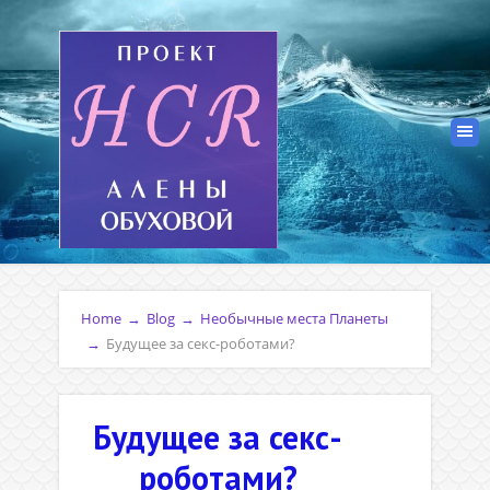
Home
→
Blog
→
Необычные места Планеты
→
Будущее за секс-роботами?
Будущее за секс-
роботами?