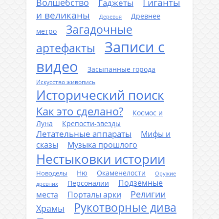
Гиганты
Волшебство
Гаджеты
и великаны
Древнее
Деревья
Загадочные
метро
Записи с
артефакты
видео
Засыпанные города
Искусство живопись
Исторический поиск
Как это сделано?
Космос и
Луна
Крепости-звезды
Летательные аппараты
Мифы и
сказы
Музыка прошлого
Нестыковки истории
Ню
Окаменелости
Новоделы
Оружие
Подземные
Персоналии
древних
Религии
места
Порталы арки
Рукотворные дива
Храмы