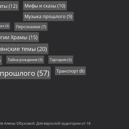
аты
(12)
Мифы и сказы
(10)
Музыка прошлого
(9)
них
(3)
Персоналии
(7)
игии Храмы
(15)
янские темы
(20)
)
Тайна рождения
(5)
Тартария
(5)
 прошлого
(57)
Транспорт
(8)
еля Алены Обуховой. Для взрослой аудитории от 18