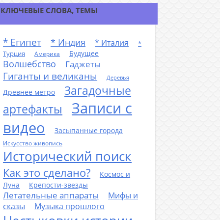
КЛЮЧЕВЫЕ СЛОВА, ТЕМЫ
* Египет
* Индия
* Италия
*
Будущее
Турция
Америка
Волшебство
Гаджеты
Гиганты и великаны
Деревья
Загадочные
Древнее метро
Записи с
артефакты
видео
Засыпанные города
Искусство живопись
Исторический поиск
Как это сделано?
Космос и
Луна
Крепости-звезды
Летательные аппараты
Мифы и
сказы
Музыка прошлого