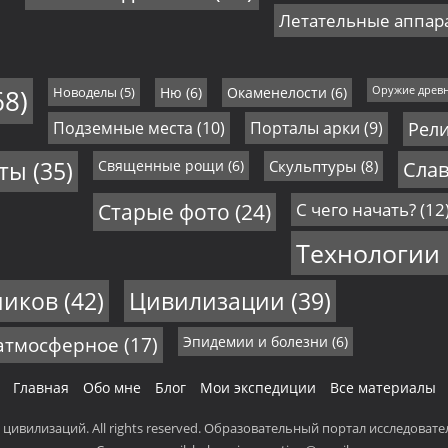
Летательные аппар
68)
Новоделы
(5)
Ню
(6)
Окаменелости
(6)
Оружие древ
Подземные места
(10)
Порталы арки
(9)
Рел
еты
(35)
Священные рощи
(6)
Скульптуры
(8)
Слав
Старые фото
(24)
С чего начать?
(12
Технологии
ников
(42)
Цивилизации
(39)
 атмосферное
(17)
Эпидемии и болезни
(6)
Главная
Обо мне
Блог
Мои экспедиции
Все материалы
и цивилизаций. All rights reserved. Образовательный портал исследоват