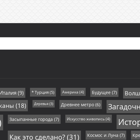
 Италия
(9)
* Турция
(5)
Америка
(4)
Будущее
(7)
Волш
иканы
(18)
Деревья
(3)
Древнее метро
(6)
Загадоч
)
Засыпанные города
(7)
Искусство живопись
(4)
Исто
Как это сделано?
(31)
Космос и Луна
(7)
Кре