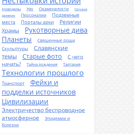
Нестыковки истории
Ню
Окаменелости
Новоделы
Оружие
Подземные
Персоналии
древних
Религии
места
Порталы арки
Рукотворные дива
Храмы
Планеты
Священные рощи
Славянские
Скульптуры
Старые фото
темы
С чего
начать?
Тайна рождения
Тартария
Технологии прошлого
Фейки и
Транспорт
подделки источников
Цивилизации
Электричество беспроводное
атмосферное
Эпидемии и
болезни