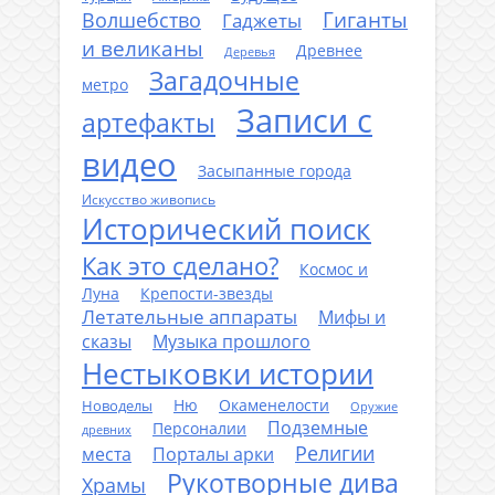
Гиганты
Волшебство
Гаджеты
и великаны
Древнее
Деревья
Загадочные
метро
Записи с
артефакты
видео
Засыпанные города
Искусство живопись
Исторический поиск
Как это сделано?
Космос и
Луна
Крепости-звезды
Летательные аппараты
Мифы и
сказы
Музыка прошлого
Нестыковки истории
Ню
Окаменелости
Новоделы
Оружие
Подземные
Персоналии
древних
Религии
места
Порталы арки
Рукотворные дива
Храмы